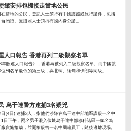
使館安排包機接走當地公民
回在當地的公民，登記人士須持有中國護照或旅行證件，包括
台胞證、無證照人士須持有國內身分證...
運人口報告 香港再列二級觀察名單
18年販運人口報告》，香港再被列入二級觀察名單。而中國就
年位列名單最低的第三級，與北韓、緬甸和伊朗等同級。
民 烏干達警方逮捕3名疑兇
日(4日) 逮捕3人，指他們涉嫌在烏干達中部地區謀殺一名中
月1日下午，兩名男子混入位於烏干達中部穆科諾區一家名為
工廠實施搶劫，並開槍殺害一名中國籍員工，隨後逃離現場。