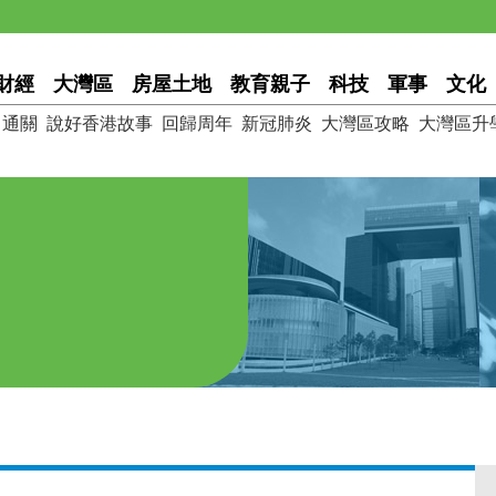
財經
大灣區
房屋土地
教育親子
科技
軍事
文化
通關
說好香港故事
回歸周年
新冠肺炎
大灣區攻略
大灣區升