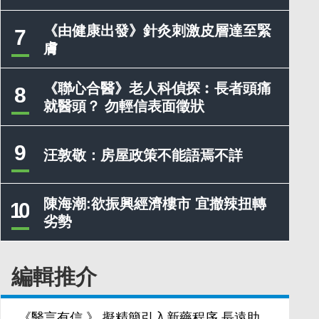
《由健康出發》針灸刺激皮層達至緊
7
膚
《聯心合醫》老人科偵探︰長者頭痛
8
就醫頭？ 勿輕信表面徵狀
9
汪敦敬：房屋政策不能語焉不詳
陳海潮:欲振興經濟樓市 宜撤辣扭轉
10
劣勢
編輯推介
《醫言有信 》 擬精簡引入新藥程序 長遠助