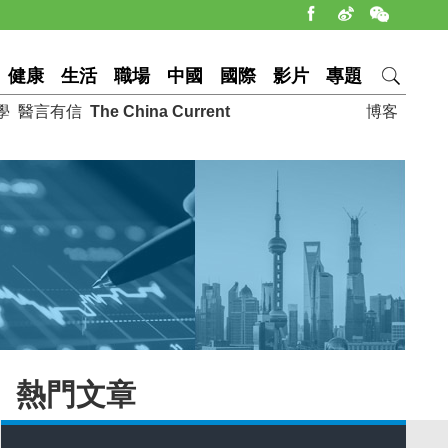
健康
生活
職場
中國
國際
影片
專題
學
醫言有信
The China Current
博客
熱門文章