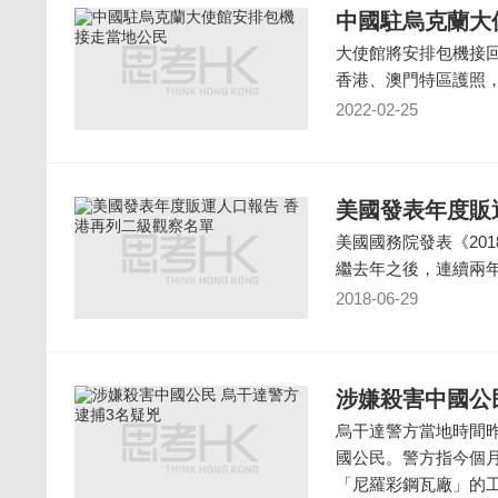
中國駐烏克蘭大
大使館將安排包機接
香港、澳門特區護照，
2022-02-25
美國發表年度販
美國國務院發表《20
繼去年之後，連續兩
2018-06-29
涉嫌殺害中國公
烏干達警方當地時間昨
國公民。警方指今個
「尼羅彩鋼瓦廠」的