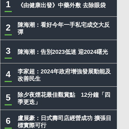
1
《由健康出發》中藥外敷 去除眼袋
陳海潮：看好今年一手私宅成交大反
2
彈
3
陳海潮：告別2023低迷 迎2024曙光
李家超：2024年政府增強發展動能及
4
改善民生
除夕夜煙花最佳觀賞點 12分鐘「四
5
季更迭」
盧展豪：日式壽司店經營成功 擴張目
6
標實際可行