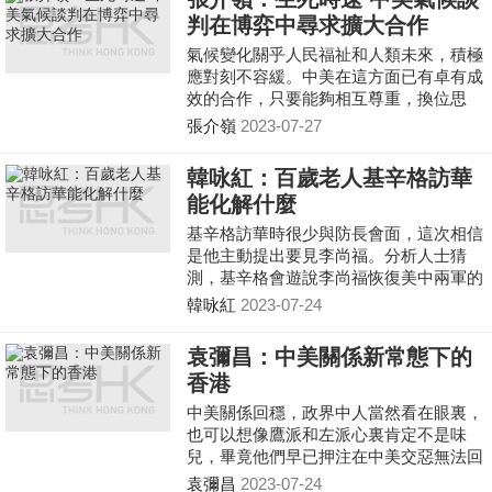
判在博弈中尋求擴大合作
氣候變化關乎人民福祉和人類未來，積極
應對刻不容緩。中美在這方面已有卓有成
效的合作，只要能夠相互尊重，換位思
考，照顧彼此關切，保持對話勢頭，堅持
張介嶺
2023-07-27
公平、「共同但有區別的責任」和各自能
力原則，妥善處理減排與發展的關係，努
韓咏紅：百歲老人基辛格訪華
力改善雙邊關係的大氣候，在博弈中尋求
能化解什麼
擴大合作，就一定能夠開創合作共贏的氣
候治理新局面。
基辛格訪華時很少與防長會面，這次相信
是他主動提出要見李尚福。分析人士猜
測，基辛格會遊說李尚福恢復美中兩軍的
對話，而中國則是通過對基辛格的高規格
韓咏紅
2023-07-24
接待，來對外釋放強烈信號：中國依然期
待讓中美關係重回正軌，不忘當年促成中
袁彌昌：中美關係新常態下的
美建交的「老朋友」，但在原則和台灣等
香港
核心利益問題上北京絕不讓步，李尚福也
不會與對他實施制裁的政府成員會面。
中美關係回穩，政界中人當然看在眼裏，
也可以想像鷹派和左派心裏肯定不是味
兒，畢竟他們早已押注在中美交惡無法回
頭，認定香港長遠只有「一國」沒有「兩
袁彌昌
2023-07-24