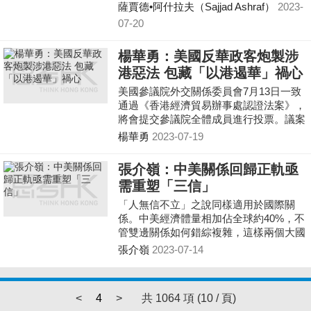
北京和台北處理台灣問題，以換取美國和
薩賈德•阿什拉夫（Sajjad Ashraf）
2023-
南海其他國家獲得不受阻礙的民用航行自
07-20
由。然後，中國可以照顧南海地區其他權
利主張國的部分利益，阻止它們尋求美國
楊華勇：美國反華政客炮製涉
在該地區部署軍力。歸根結底，中美尋求
港惡法 包藏「以港遏華」禍心
妥協、避免衝突，最符合全球安全和全人
類的最大利益。
美國參議院外交關係委員會7月13日一致
通過《香港經濟貿易辦事處認證法案》，
將會提交參議院全體成員進行投票。議案
一旦生效，三間香港駐美國經濟貿易辦事
楊華勇
2023-07-19
處恐怕須關閉。議案由共和黨參議員魯比
奧（Marco Rubio）及民主黨參議員默克
張介嶺：中美關係回歸正軌亟
利（Jeff Merkley）共同提出。提出議案
需重塑「三信」
的魯比奧和默克利瘋狂抹黑《港區國安
法》，妄稱自2020年香港正式實施《港區
「人無信不立」之說同樣適用於國際關
國安法》後，印證中國政府嚴重干預「一
係。中美經濟體量相加佔全球約40%，不
國兩制」，香港駐美經貿辦現在不單是北
管雙邊關係如何錯綜複雜，這樣兩個大國
京的附屬物，更已淪為中國的政治工具
相處更是「國無信不立」，再怎麼突出一
張介嶺
2023-07-14
個「信」字都不為過。所謂「信」，重在
增信釋疑
<
4
>
共 1064 項 (10 / 頁)