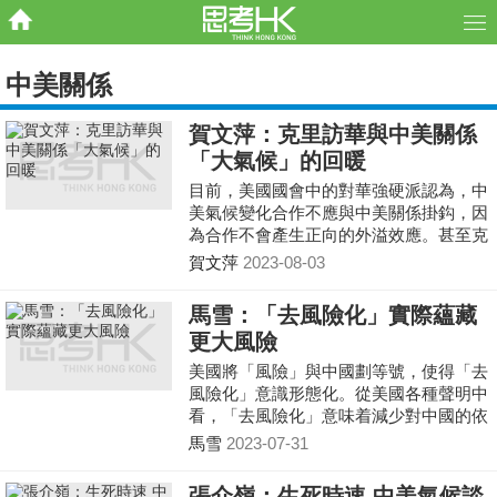
中美關係
賀文萍：克里訪華與中美關係
「大氣候」的回暖
目前，美國國會中的對華強硬派認為，中
美氣候變化合作不應與中美關係掛鈎，因
為合作不會產生正向的外溢效應。甚至克
里方面也表態稱，「中美氣候變化合作應
賀文萍
2023-08-03
該獨立於中美緊張局勢」。這種把氣候變
化問題與中美關係「脫鈎」的看法不具有
馬雪：「去風險化」實際蘊藏
建設性意義，也是脫離實際的。美國國會
更大風險
裡的對華強硬派不希望看到因克里訪華帶
來中美關係的改善，擔心這種改善從氣候
美國將「風險」與中國劃等號，使得「去
領域「外溢」到人文交流、經濟發展等其
風險化」意識形態化。從美國各種聲明中
他領域。克里的表態則更多是擔憂中美關
看，「去風險化」意味着減少對中國的依
係的總體緊張狀態影響到中美氣候問題的
賴，防止具有安全影響的技術擴展到中
馬雪
2023-07-31
磋商。
國，同時嚴格審查和限制對華投資。
張介嶺：生死時速 中美氣候談