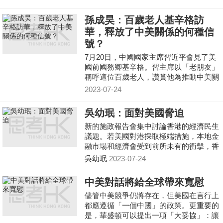
制」，希望「撥亂反正」的階段長期持
續，「動不動拿國安法出來做事」便可升
孫成昊：百歲老人基辛格訪
官發財。這些就是靖海侯文中所指的「寧
華，釋放了中美關係的何種信
左勿右，不管後果」
號？
7月20日，中國國家主席習近平會見了美
國前國務卿基辛格。習主席以「老朋友」
稱呼這位百歲老人，讚賞他為推動中美關
係發展、增進中美兩國人民友誼作出的歷
2023-07-24
史性貢獻。基辛格表示，美中關係對於美
中兩國和世界的和平繁榮至關重要，願繼
吳幼珉：面對美國脅迫
續為增進美中兩國人民相互理解作出努
新的施政報告會集中討論香港的經濟民生
力。
議題。若美國對港採取極端措施，本地金
融市場和經濟會受到前所未有的衝擊，香
港對此應有所準備。而向社會說明港府的
吳幼珉
2023-07-24
立場和可能的對策，也能體現中國香港的
獨特性
中美對話將給全球帶來寬慰
儘管中美競爭仍將存在，但美國在言行上
都應遵循「一個中國」的政策。更重要的
是，華盛頓可以提出一項「大妥協」：讓