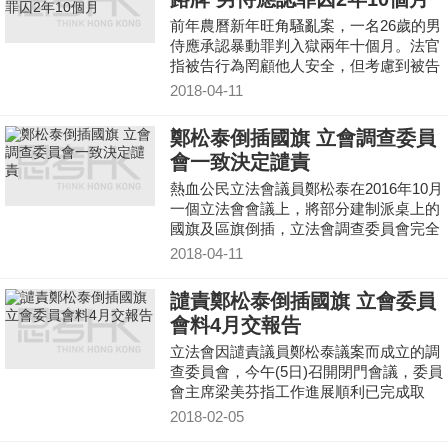
前年農曆新年旺角騷亂案，一名26歲的男
侍應承認暴動罪判入獄兩年十個月。法官
指被告行為罔顧他人安全，但考慮到被告
當日沒有戴帽及口罩，相信是無預謀犯
2018-04-11
案，可以扣減刑期。
鄭松泰倒插國旗 立會調查委員
會一致決定譴責
熱血公民立法會議員鄭松泰在2016年10月
一個立法會會議上，將部分建制派桌上的
國旗及區旗倒插，立法會調查委員會完全
調查後一致認為他涉及行為不檢及違反誓
2018-04-11
言，決定譴責鄭松泰。
譴責鄭松泰倒插國旗 立會委員
會料4月交報告
立法會因譴責議員鄭松泰議案而成立的調
查委員會，今午(5日)召開閉門會議，委員
會主席梁美芬指工作進展順利已完成取
證，準備起草報告。
2018-02-05