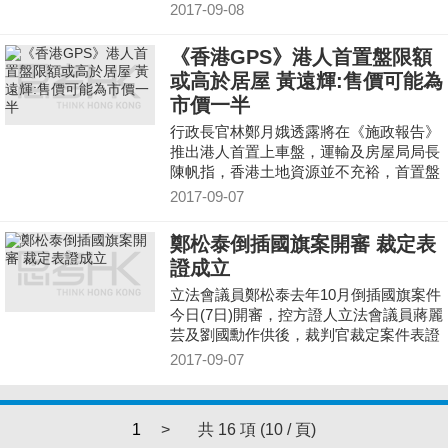
國徽／區旗或區徽，即屬犯罪，一經循公
2017-09-08
訴程序定罪，最高可處以監禁3年及罰款5
萬元。
《香港GPS》港人首置盤限額
或高於居屋 黃遠輝:售價可能為
市價一半
行政長官林鄭月娥透露將在《施政報告》
推出港人首置上車盤，運輸及房屋局局長
陳帆指，香港土地資源並不充裕，首置盤
是以置業為前提，助年輕人安居置業。房
2017-09-07
委會資助房屋小組主席黃遠輝就估計上車
盤售價可能是市價一半。
鄭松泰倒插國旗案開審 裁定表
證成立
立法會議員鄭松泰去年10月倒插國旗案件
今日(7日)開審，控方證人立法會議員蔣麗
芸及劉國勳作供後，裁判官裁定案件表證
成立。
2017-09-07
1
>
共 16 項 (10 / 頁)