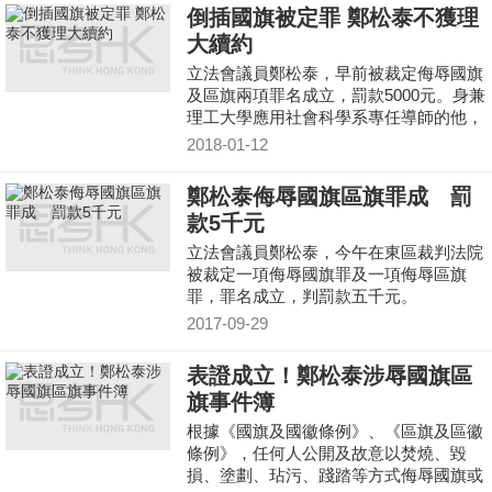
倒插國旗被定罪 鄭松泰不獲理
大續約
立法會議員鄭松泰，早前被裁定侮辱國旗
及區旗兩項罪名成立，罰款5000元。身兼
理工大學應用社會科學系專任導師的他，
在社交網站指，收到理大委員會的信件，
2018-01-12
指他的行為和定罪與大學承諾的優質教
育，以及接受國際化的目標方面不一致，
鄭松泰侮辱國旗區旗罪成 罰
裁定他今年六月約滿後，將不獲續約。
款5千元
立法會議員鄭松泰，今午在東區裁判法院
被裁定一項侮辱國旗罪及一項侮辱區旗
罪，罪名成立，判罰款五千元。
2017-09-29
表證成立！鄭松泰涉辱國旗區
旗事件簿
根據《國旗及國徽條例》、《區旗及區徽
條例》，任何人公開及故意以焚燒、毀
損、塗劃、玷污、踐踏等方式侮辱國旗或