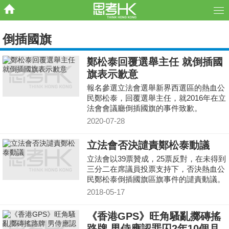
倒插國旗
鄭松泰回覆選舉主任 就倒插國
旗表示歉意
報名參選立法會選舉新界西選區的熱血公
民鄭松泰，回覆選舉主任，就2016年在立
法會會議廳倒插國旗的事件致歉。
2020-07-28
立法會否決譴責鄭松泰動議
立法會以39票贊成，25票反對，在未得到
三分二在席議員投票支持下，否決熱血公
民鄭松泰倒插國旗區旗事件的譴責動議。
鄭松泰得以保留議席。
2018-05-17
《香港GPS》旺角騷亂擲磚搖
路牌 男侍應認罪囚2年10個月