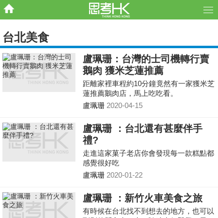
台北美食
盧珮珊：台灣的士司機轉行賣
鵝肉 獲米芝蓮推薦
距離家裡車程約10分鐘竟然有一家獲米芝
蓮推薦鵝肉店，馬上吃吃看。
盧珮珊
2020-04-15
盧珮珊 ：台北還有甚麼伴手
禮?
走進這家菓子老店你會發現每一款糕點都
感覺很好吃
盧珮珊
2020-01-22
盧珮珊 ：新竹火車美食之旅
有時候在台北找不到想去的地方，也可以