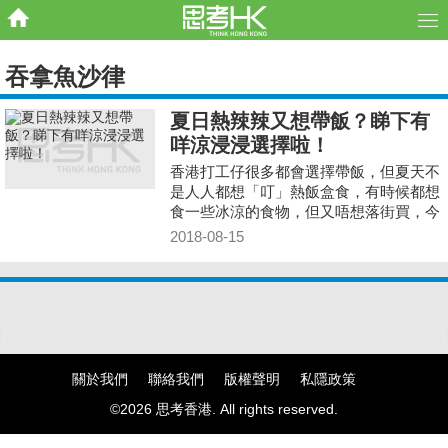
吞拿魚沙律
夏日熱辣辣又想帶飯？睇下有
咩涼浸浸選擇啦！
香港打工仔很多都會選擇帶飯，但夏天不
是人人都想「叮」熱飯盒食，有時候都想
食一些冰涼的食物，但又唔想落街買，今
日就教你自制幾個好睇又好食的「涼浸
2018-08-15
浸」午餐啦！
關於我們
聯絡我們
版權聲明
私隱政策
©2026 思考香港. All rights reserved.