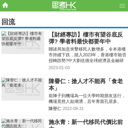
回流
【財經專訪】樓市有望谷底反
彈? 學者料最快都要年中
聯諸局加息夾擊移民人數增多，令本港樓
市持續下跌，踏入2023年，香港樓市能否
扭轉跌勢?中大劉佐德全球經濟及金融研
究所常務所長莊太量認為，香港與內地恢
2023-01-03
復通關，來港的內
陳譽仁：搶人才不能再「食老
本」
前陣子到機場為一位大學時期朋友送行，
機場竟然人如潮湧，且年青面孔居多。
陳譽仁
2022-08-31
施永青：新一代移民代價比前