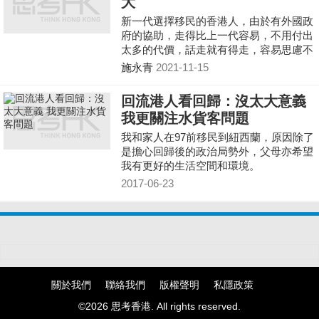
大
新一代選擇移民的香港人，由於有外國政
府的協助，走得比上一代容易，不用付出
太多的代價，話走就有得走，容易思慮不
周，草率行動。結果代價都得在回來的時
施永青
2021-11-15
候補付。他們放棄了原有的職位，原有的
前途，與已經習以為常的生活方式，都可
回流港人看回歸：沒太大意義
以在外國獲得更好的替代嗎？
我更關注水貨客問題
我和家人在97前移民到紐西蘭，原因除了
是擔心回歸後的政治局勢外，父母亦希望
我有更好的生活空間和環境。
2017-06-23
關於我們
聯絡我們
版權聲明
私隱政策
©2026 思考香港. All rights reserved.