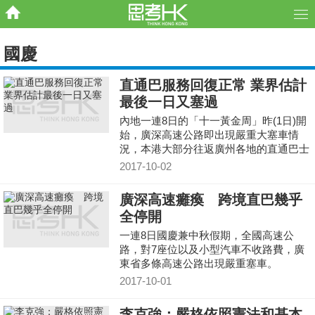
國慶
直通巴服務回復正常 業界估計
最後一日又塞過
內地一連8日的「十一黃金周」昨(1日)開
始，廣深高速公路即出現嚴重大塞車情
況，本港大部分往返廣州各地的直通巴士
昨要暫停服務，服務現時大致回復正常。
2017-10-02
業界指塞車情況已有改善，但內地國慶假
期最後一日可能再次塞車。
廣深高速癱瘓 跨境直巴幾乎
全停開
一連8日國慶兼中秋假期，全國高速公
路，對7座位以及小型汽車不收路費，廣
東省多條高速公路出現嚴重塞車。
2017-10-01
李克強：嚴格依照憲法和基本