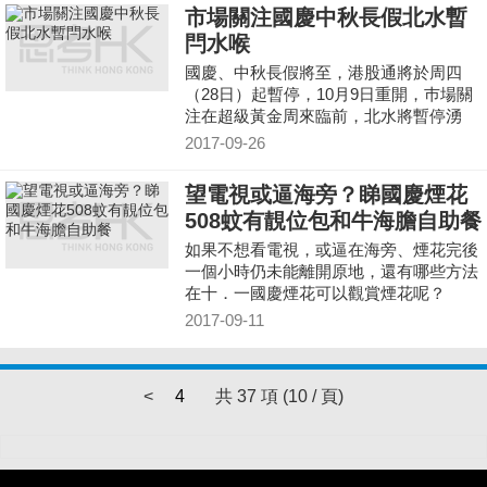
受訪者占總受訪人數的54.3%。
市場關注國慶中秋長假北水暫
閂水喉
國慶、中秋長假將至，港股通將於周四
（28日）起暫停，10月9日重開，巿場關
注在超級黃金周來臨前，北水將暫停湧
入，市場觀望。
2017-09-26
望電視或逼海旁？睇國慶煙花
508蚊有靚位包和牛海膽自助餐
如果不想看電視，或逼在海旁、煙花完後
一個小時仍未能離開原地，還有哪些方法
在十．一國慶煙花可以觀賞煙花呢？
2017-09-11
<
4
共 37 項 (10 / 頁)