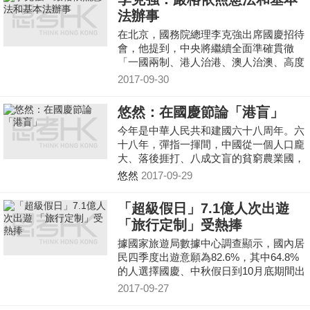
法辦事
在北京，國務院總理李克強出席國慶招待
會，他提到，中央將繼續全面準確貫徹
「一國兩制、港人治港、澳人治澳、高度
自治的方針」，嚴格依照憲法和基本法辦
2017-09-30
事，支持香港和澳門保持長期繁榮穩定。
悠然：在國慶節論「港盲」
今年是中華人民共和建國六十八周年。六
十八年，彈指一揮間，中國從一個人口龐
大、落後捱打、八成文盲的貧窮農業國，
躍身成全球GDP第二、文盲率不足5%、
悠然
2017-09-29
全世界工程師、理科博士最多，也是唯一
擁有聯合國產業分類中全部工業門類的國
「超級假日」7.1億人次出遊
家。
「旅行定制」受熱捧
據國家旅遊局數據中心調查顯示，國內居
民四季度出遊意願為82.6%，其中64.8%
的人選擇國慶、中秋假日到10月底期間出
遊，預計10月1日至8日期間國內旅遊人數
2017-09-27
將達到7.1億人次，選擇自己組織出遊的