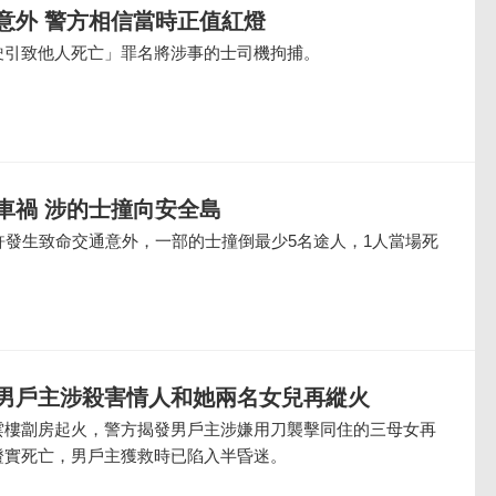
意外 警方相信當時正值紅燈
駛引致他人死亡」罪名將涉事的士司機拘捕。
車禍 涉的士撞向安全島
許發生致命交通意外，一部的士撞倒最少5名途人，1人當場死
男戶主涉殺害情人和她兩名女兒再縱火
雲樓劏房起火，警方揭發男戶主涉嫌用刀襲擊同住的三母女再
證實死亡，男戶主獲救時已陷入半昏迷。