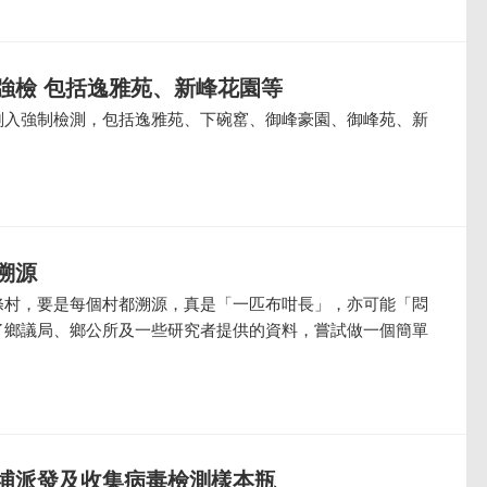
強檢 包括逸雅苑、新峰花園等
劃入強制檢測，包括逸雅苑、下碗窰、御峰豪園、御峰苑、新
。
溯源
條村，要是每個村都溯源，真是「一匹布咁長」，亦可能「悶
了鄉議局、鄉公所及一些研究者提供的資料，嘗試做一個簡單
埔派發及收集病毒檢測樣本瓶