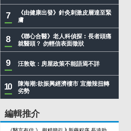
《由健康出發》針灸刺激皮層達至緊
7
膚
《聯心合醫》老人科偵探︰長者頭痛
8
就醫頭？ 勿輕信表面徵狀
9
汪敦敬：房屋政策不能語焉不詳
陳海潮:欲振興經濟樓市 宜撤辣扭轉
10
劣勢
編輯推介
《醫言有信 》 擬精簡引入新藥程序 長遠助