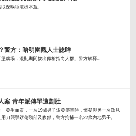
索取深喉唾液樣本瓶。
？警方：唔明圍觀人士諗咩
堡廣場，混亂期間拔出佩槍指向人群。警方解釋...
人案 青年派傳單遭劏肚
道」發生血案，一名19歲男子派發傳單時，懷疑與另一名政見
人用刀襲擊鎅傷頸部及腹部，警方拘捕一名22歲內地男子。