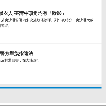
黑衣人 荃灣牛頭角均有「蹤影」
後，於尖沙咀警署內多次施放催淚彈。到午夜時分，尖沙咀大致
回警署。
 警方舉旗指違法
出反對通知書，在大埔遊行