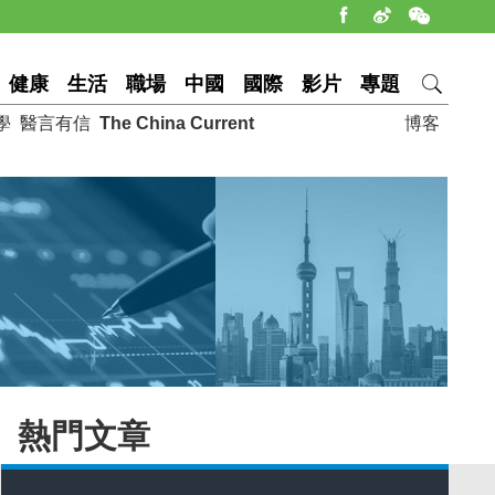
健康
生活
職場
中國
國際
影片
專題
學
醫言有信
The China Current
博客
熱門文章