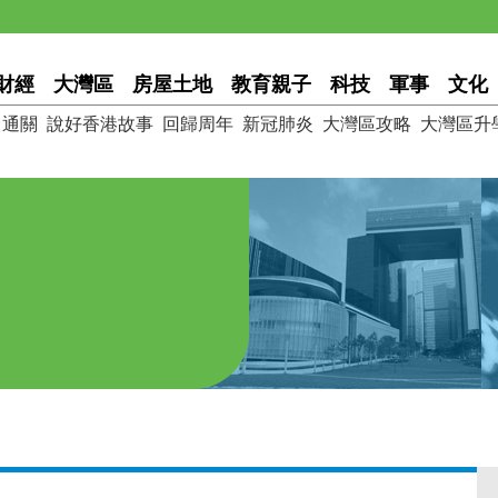
財經
大灣區
房屋土地
教育親子
科技
軍事
文化
通關
說好香港故事
回歸周年
新冠肺炎
大灣區攻略
大灣區升