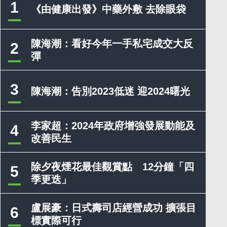
1
《由健康出發》中藥外敷 去除眼袋
陳海潮：看好今年一手私宅成交大反
2
彈
3
陳海潮：告別2023低迷 迎2024曙光
李家超：2024年政府增強發展動能及
4
改善民生
除夕夜煙花最佳觀賞點 12分鐘「四
5
季更迭」
盧展豪：日式壽司店經營成功 擴張目
6
標實際可行