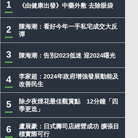
1
《由健康出發》中藥外敷 去除眼袋
陳海潮：看好今年一手私宅成交大反
2
彈
3
陳海潮：告別2023低迷 迎2024曙光
李家超：2024年政府增強發展動能及
4
改善民生
除夕夜煙花最佳觀賞點 12分鐘「四
5
季更迭」
盧展豪：日式壽司店經營成功 擴張目
6
標實際可行