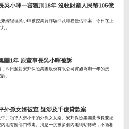
吳小暉一審獲刑18年 沒收財産人民幣105億
長兼總經理吳小暉被控集資詐騙罪及職務侵佔罪案，今日在上
宣判。
集團1年 原董事長吳小暉被訴
稱，即日起對安邦保險集團股份有限公司實施為期一年的接
被訴。
平外孫女婿被查 疑涉及千億貸款案
故中共領導人鄧小平的外孫女女婿、安邦保險集團董事長兼總
被內地有關部門帶走。消息一度被多個內地網站轉載，不過相