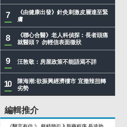
《由健康出發》針灸刺激皮層達至緊
7
膚
《聯心合醫》老人科偵探︰長者頭痛
8
就醫頭？ 勿輕信表面徵狀
9
汪敦敬：房屋政策不能語焉不詳
陳海潮:欲振興經濟樓市 宜撤辣扭轉
10
劣勢
編輯推介
《醫言有信 》 擬精簡引入新藥程序 長遠助