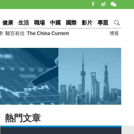
健康
生活
職場
中國
國際
影片
專題
學
醫言有信
The China Current
博客
熱門文章