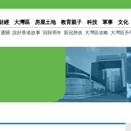
財經
大灣區
房屋土地
教育親子
科技
軍事
文化
通關
說好香港故事
回歸周年
新冠肺炎
大灣區攻略
大灣區升