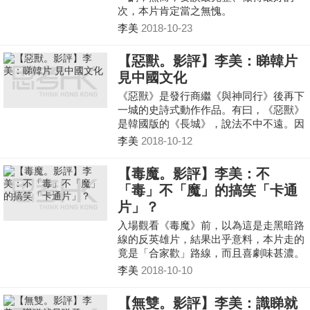
次，本片肯定當之無愧。
李美
2018-10-23
【惡獸。影評】李美：睇韓片
見中國文化
《惡獸》是發行商繼《與神同行》後再下
一城的史詩式動作作品。有曰，《惡獸》
是韓國版的《長城》，說法不中不遠。因
為，兩者同樣涉及古代怪物或物怪（《物
李美
2018-10-12
怪》是《惡獸》的韓版中文命名，台版亦
以此直譯），主角們都以打倒怪物為己
【毒魔。影評】李美：不
任。
「毒」不「魔」的搞笑「卡通
片」？
入場觀看《毒魔》前，以為這是走黑暗路
線的反英雄片，結果出乎意料，本片走的
竟是「合家歡」路線，而且喜劇味甚濃。
李美
2018-10-10
【無雙。影評】李美：識睇就