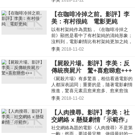
存在著天壤之別。
【在咖啡冷掉之前。影評】李
美：有村很純 電影更純
以有村架純作為賣點，《在咖啡冷掉之
前》顯然是看中了有村架純的清純形象；
沒料到，電影劇情比有村架純更加之純，
也因而更加感動。
李美
2018-11-02
【屍殺片場。影評】李美：反
傳統喪屍片 驚+喜愈睇愈+++
《屍殺片場》有多驚喜，相信看過電影的
人都深表認同；重要的是，隨著電影劇情
推進，驚喜元素且愈來愈多、愈來愈強
勁......毫無疑問，這是一齣極具創意的反
李美
2018-11-02
傳統喪屍片。
【人肉搜尋。影評】李美：社
交網絡 x 懸疑劇情「示範作」
社交網絡為題的電影《人肉搜尋》不是第
一齣；然而，要談最完整、做得最好的一