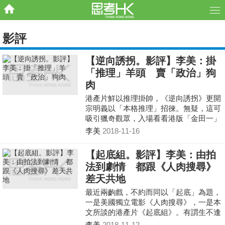
影評
【逆向誘拐。影評】李美：掛
「推理」羊頭 賣「政治」狗
肉
港產片鮮以推理掛帥，《逆向誘拐》更開
宗明義以「本格推理」招徠。無疑，這可
吸引獵奇觀眾，入場看看港版「金田一」
或「柯南」；可惜，本片推理元素不單薄
李美
2018-11-16
弱得很……
【起底組。影評】李美：由拍
法到劇情 都跟《人肉搜尋》
差天共地
最近兩齣戲，不約而同以「起底」為題，
一是美國獨立電影《人肉搜尋》，一是本
文所談的港產片《起底組》。有謂生不逢
時，珠玉在前，兩者質素實在高下立見，
李美
2018-11-12