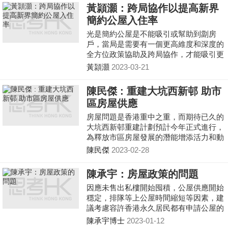
房屋局近來都將劏房問題跟簡約公屋掛
黃頴灝：跨局協作以提高新界
勾，因此處置寮屋也不宜怠慢。
簡約公屋入住率
光是簡約公屋是不能吸引或幫助到劏房
戶，當局是需要有一個更高維度和深度的
全方位政策協助及跨局協作，才能吸引更
多劏房戶入住新界區的簡約公屋，這樣才
黃頴灝
2023-03-21
能可以舒緩到劏房戶問題。
陳民傑 : 重建大坑西新邨 助市
區房屋供應
房屋問題是香港重中之重，而期待已久的
大坑西新邨重建計劃預計今年正式進行，
為釋放市區房屋發展的潛能增添活力和動
力。
陳民傑
2023-02-28
陳承宇：房屋政策的問題
因應未售出私樓開始囤積，公屋供應開始
穩定，排隊等上公屋時間縮短等因素，建
議考慮容許香港永久居民都有申請公屋的
權利，若申請者到時收入資產超過則可考
陳承宇博士
2023-01-12