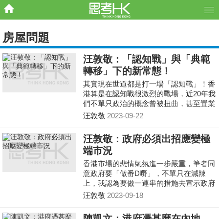
房屋問題
汪敦敬：「認知戰」與「典範
轉移」下的新常態！
其實現在世道都是打一場「認知戰」！香
港算是在認知戰很激烈的戰場，近20年我
們不單只政治的概念曾被扭曲，甚至置業
和奮鬥概念也被扭曲！要振興香港市場，
汪敦敬
2023-09-22
首先要確保一些價值觀念得到維護，筆者
認為香港的置業概念和奮鬥文化是出了問
汪敦敬：政府必須出招應變極
題，甚至港人對服務的承諾亦不及以前。
端市況
在這「認知戰」中你扮演甚麼角色？我們
見到不少既得利益者的打手，亦有人云亦
香港市場的悲情氣氛進一步嚴重，筆者同
云的群眾，也有不滿現狀的發洩者，亦有
意政府要「做番D嘢」，不單只在減辣
希望從唱淡中得益的投機者，筆者仍然堅
上，我認為要做一連串的措施去宣示政府
守說我認為的真話，至於是否正確，那就
在極端悲情之下仍掌握主導性！
汪敦敬
2023-09-18
交給時間和看官決定了。
陳凱文：港府憑甚麼在內地