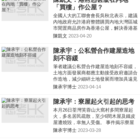
「買樓」作公屋？
全國人大的工聯會會長吳秋北表示，建議
內地政府允許港府整體購買內地大灣區城
市閒置商品房作為香港公屋，解決香港基
層市民住房困難。 吳秋北的建議，涉及
陳凱文
2023-04-20
幾個不能迴避的問題，第一個自然是司法
管轄權的問題，即港府在內地盤下整個小
陳承宇：公私營合作建屋造地
區之後，港人在裡頭犯法，究竟是歸誰管
刻不容緩
的問題。
筆者建議公私營合作建屋造地刻不容緩，
土地方面發展商都應主動接受政府邀請合
作造地，減少細碎土地發展而增加具遠見
之區域性發展。
陳承宇博士
2023-04-14
陳承宇：寮屋起火引起的思考
本月26日荃灣芙蓉山大窩村多間寮屋起
火，多名居民疏散，至少6間木屋及鐵皮
屋遭燒毀，幸無人受傷。 事件揭示寮屋
鐵皮屋跟劏房問題同樣重要，除了關乎居
陳承宇博士
2023-03-28
住面積，亦暗藏消防隱患影響人身安全。