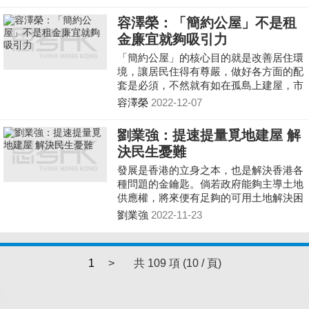
慮以「富戶政策」處理，幫助年青一代及
中產可享有住屋「必需品」的福利。
容澤榮：「簡約公屋」不是租
金廉宜就夠吸引力
「簡約公屋」的核心目的就是改善居住環
境，讓居民住得有尊嚴，做好各方面的配
套是必須，不然就有如在孤島上建屋，市
民寧願住劏房也不會搬去居住。
容澤榮
2022-12-07
劉業強：提速提量覓地建屋 解
決民生憂難
發展是香港的立身之本，也是解決香港各
種問題的金鑰匙。倘若政府能夠主導土地
供應權，將來便有足夠的可用土地解決困
擾香港多年的房屋問題。我期望政府重新
劉業強
2022-11-23
掌屋土地供應主導權後，清晰規劃各種土
地的實質用途，充分諮詢土地持份者及地
區人士意見，讓政策落到實處；立足當
1
>
共 109 項 (10 / 頁)
前，謀劃未來，為香港保持長期繁榮穩定
注入新的動力。