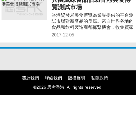
覽測試市場
香港貿發局美食博覽為業界提供的平台測
試市場對新產品的反應。來自世界各地的
食品和飲料製造商都抓緊機會，收集買家
對產品的意見，為進軍更廣大的亞洲市場
2017-12-05
作好準備。
關於我們
聯絡我們
版權聲明
私隱政策
©2026 思考香港. All rights reserved.