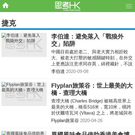
捷克
李伯達：避免落入「戰狼外
交」陷阱
中國目前處於老二、與老大實力相距較
大、被老大打壓的敏感關鍵時刻，在外交
上更應該注意求同存異，綿裡藏針，不說
狠話，不說過頭話，做到有理有利有節。
李伯達
2020-09-08
Flyplan旅策谷：世上最美的大
橋 - 查理大橋
查理大橋 (Charles Bridge) 被稱爲世界上
最美的大橋，橋長516米，寬10米，橫跨
於伏爾塔瓦河 (Vltava) 之上，將老城與布
拉格城堡相連接，是區內重要的通道。
Flyplan旅策谷
2020-04-26
異國風味食品借助香港美食博