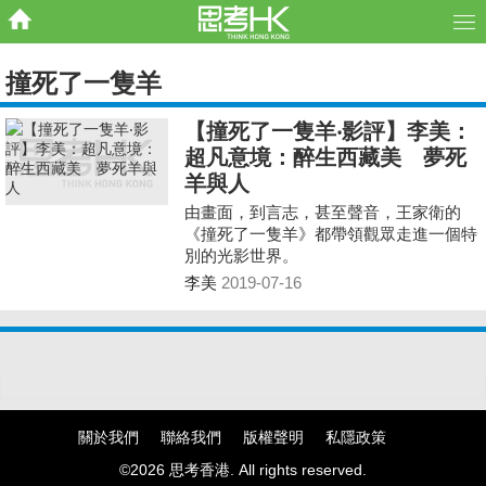
撞死了一隻羊
【撞死了一隻羊‧影評】李美：
超凡意境：醉生西藏美 夢死
羊與人
由畫面，到言志，甚至聲音，王家衛的
《撞死了一隻羊》都帶領觀眾走進一個特
別的光影世界。
李美
2019-07-16
關於我們
聯絡我們
版權聲明
私隱政策
©2026 思考香港. All rights reserved.