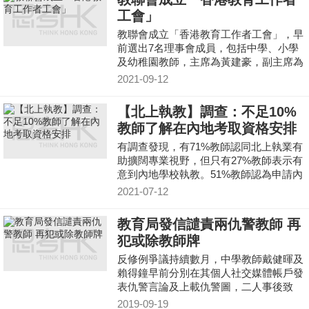
工會」
教聯會成立「香港教育工作者工會」，早
前選出7名理事會成員，包括中學、小學
及幼稚園教師，主席為黃建豪，副主席為
吳智匯，並由全國人大代表吳秋北、陳曼
2021-09-12
琪等擔任顧問。
【北上執教】調查：不足10%
教師了解在內地考取資格安排
有調查發現，有71%教師認同北上執業有
助擴闊專業視野，但只有27%教師表示有
意到內地學校執教。51%教師認為申請內
地教師資認證程序繁複。
2021-07-12
教育局發信譴責兩仇警教師 再
犯或除教師牌
反修例爭議持續數月，中學教師戴健暉及
賴得鐘早前分別在其個人社交媒體帳戶發
表仇警言論及上載仇警圖，二人事後致
歉。據了解，教育局調查後，向二人發出
2019-09-19