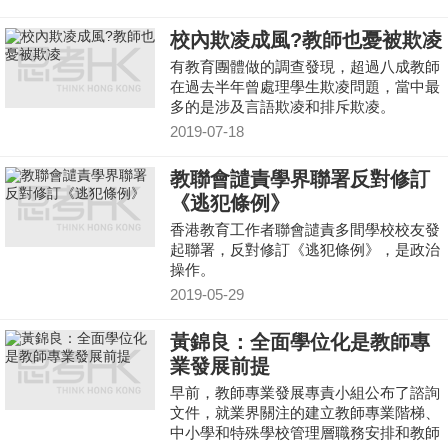
「譴責信」，警告不得再犯，否則取消其
教師註冊。
校內欺凌成風?教師也憂被欺凌
有教育團體做的調查發現，超過八成教師
在過去半年曾處理學生欺凌問題，當中最
多的是涉及言語欺凌和排斥欺凌。
2019-07-18
教聯會譴責學界聯署反對修訂
《逃犯條例》
香港教育工作者聯會譴責多間學校校友發
起聯署，反對修訂《逃犯條例》，是政治
操作。
2019-05-29
黃錦良：全面學位化是教師專
業發展前提
早前，教師專業發展專責小組公布了諮詢
文件，就業界關注的建立教師專業階梯、
中小學和特殊學校管理層職務安排和教師