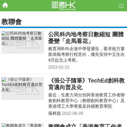
教聯會
公民科內地考察日數縮短 團體
憂變「走馬看花」
教育局昨向全港中學發通告，要求校方重
新填報考察行程意向，優先安排中五生在
4月起北上考察。
2023-02-10
《張公子隨筆》TechEd創科教
育邁向普及化
最近，生產力局分別與香港教育工作者聯
會創科教育中心（教聯創科教育中心）及
香港理工大學專業及持續教育學院
（PolyU CPCE）簽署合作備忘錄，共同
張梓昌
2022-06-09
推進本地TechEd，培育未來創科人才。
教聯會成立「香港教育工作者