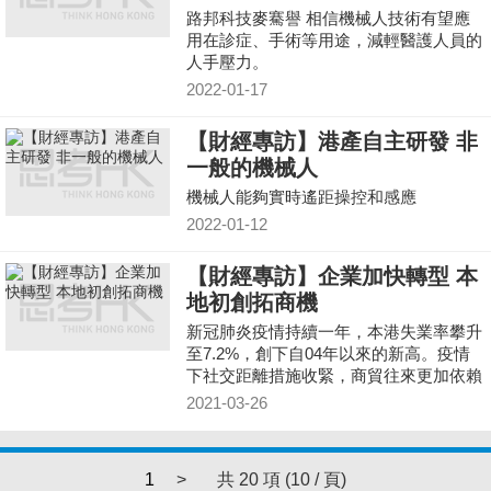
路邦科技麥騫譽 相信機械人技術有望應
用在診症、手術等用途，減輕醫護人員的
人手壓力。
2022-01-17
【財經專訪】港產自主研發 非
一般的機械人
機械人能夠實時遙距操控和感應
2022-01-12
【財經專訪】企業加快轉型 本
地初創拓商機
新冠肺炎疫情持續一年，本港失業率攀升
至7.2%，創下自04年以來的新高。疫情
下社交距離措施收緊，商貿往來更加依賴
高新科技的協助，加速推動電子商貿的發
2021-03-26
展，企業紛紛轉型
1
>
共 20 項 (10 / 頁)