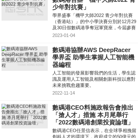
少年對抗賽」
學界盛事「機甲大師2022 青少年對抗賽
（香港站）」的中小學決賽分別於12月29
及30日假數碼港爭奪冠軍寶座，今屆參賽
的學校數目較上屆96間學校大幅增加，一
2023-01-04
共吸引逾150間中小
數碼港協辦AWS DeepRacer
學界盃 助學生掌握人工智能機
器編程
人工智能的發展影響我們的生活，學生認
識及運用人工智能及相關創新科技以應對
未來挑戰愈趨重要。
2022-11-14
數碼港CEO料施政報告會推出
「搶人才」措施 本月尾舉行
「2022數碼港創業投資論壇」
數碼港CEO任景信表示，在全球爭相挽留
創科人才的環境下，政府成立的50億元的