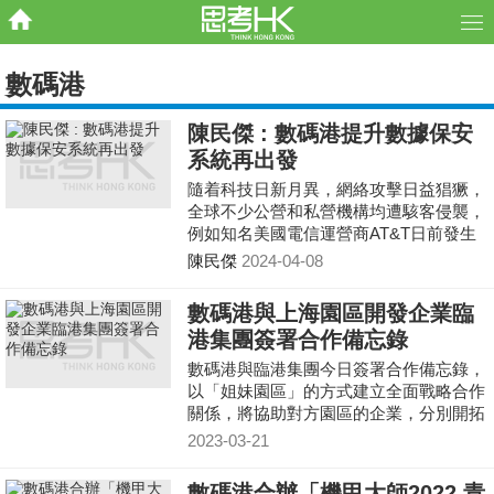
數碼港
陳民傑 : 數碼港提升數據保安
系統再出發
隨着科技日新月異，網絡攻擊日益猖獗，
全球不少公營和私營機構均遭駭客侵襲，
例如知名美國電信運營商AT&T日前發生
數據洩露事件，涉及約7,300萬客戶的數
陳民傑
2024-04-08
據，包括姓名、
數碼港與上海園區開發企業臨
港集團簽署合作備忘錄
數碼港與臨港集團今日簽署合作備忘錄，
以「姐妹園區」的方式建立全面戰略合作
關係，將協助對方園區的企業，分別開拓
海外市場及內地市場。雙方亦會互相推薦
2023-03-21
創科人才到各自園
數碼港合辦「機甲大師2022 青