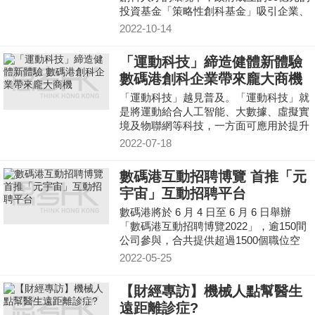
投資基金「策略性創科基金」吸引企業、
人才留港，同時相信政府在即將發佈的施
2022-10-14
政報告亦會推出措
「運動科技」締造健體新體驗
數碼港創科企業帶來龐大商機
「運動科技」越見普及。「運動科技」就
是將運動給合人工智能、大數據、虛擬實
境及物聯網等科技，一方面可應用於提升
專業運動員的巔峰表現，推動體育專業
2022-07-18
化；另一方面讓普羅
數碼港互動招聘博覽 首推「元
宇宙」互動招聘平台
數碼港將於 6 月 4 日至 6 月 6 日舉辦
「數碼港互動招聘博覽2022」，逾150間
公司參與，合共提供超過1500個職位空
缺，涵蓋金融科技、智慧生活、數碼娛
2022-05-25
樂、人工智能、大數據
【財經專訪】機械人點幫醫生
遠距離診症?