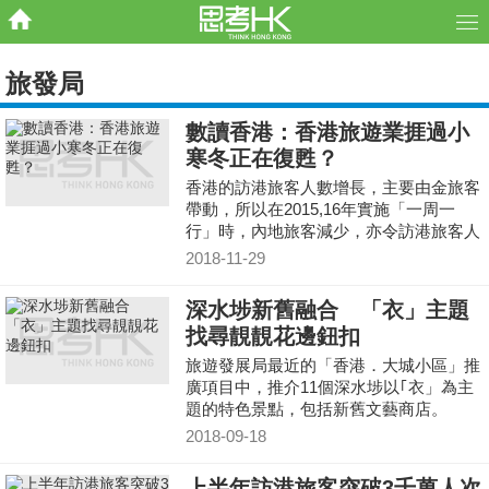
旅發局
數讀香港：香港旅遊業捱過小
寒冬正在復甦？
香港的訪港旅客人數增長，主要由金旅客
帶動，所以在2015,16年實施「一周一
行」時，內地旅客減少，亦令訪港旅客人
數停止增長，直到2017年才改善。
2018-11-29
深水埗新舊融合 「衣」主題
找尋靚靚花邊鈕扣
旅遊發展局最近的「香港．大城小區」推
廣項目中，推介11個深水埗以｢衣」為主
題的特色景點，包括新舊文藝商店。
2018-09-18
上半年訪港旅客突破3千萬人次