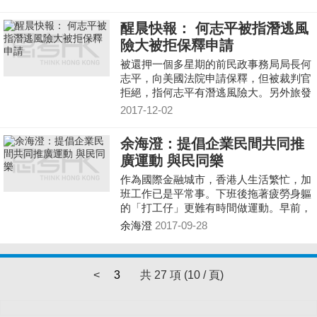
醒晨快報： 何志平被指潛逃風
險大被拒保釋申請
被還押一個多星期的前民政事務局局長何
志平，向美國法院申請保釋，但被裁判官
拒絕，指何志平有潛逃風險大。另外旅發
局在維港兩岸，推出新版「幻彩詠香江」
2017-12-02
及「冬日版閃耀維港光影匯演」。
余海澄：提倡企業民間共同推
廣運動 與民同樂
作為國際金融城市，香港人生活繁忙，加
班工作已是平常事。下班後拖著疲勞身軀
的「打工仔」更難有時間做運動。早前，
香港中文大學香港亞太研究所一項民意調
余海澄
2017-09-28
查發現，多達三成四的市民在過去半年內
很少做、甚至沒有做過任何運動，情況實
在令人擔憂。要推動運動普及化，政府當
<
3
共 27 項 (10 / 頁)
然扮演舉足輕重的角色，民間團體及各大
企業也可以出一分力。