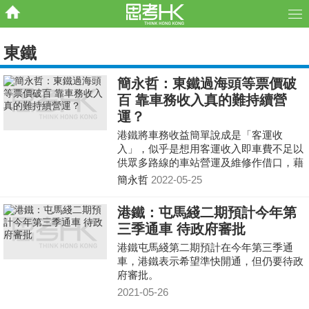
東鐵
簡永哲：東鐵過海頭等票價破
百 靠車務收入真的難持續營
運？
港鐵將車務收益簡單說成是「客運收
入」，似乎是想用客運收入即車費不足以
供眾多路線的車站營運及維修作借口，藉
此「呻窮」，去合理化「需要靠更多商場
簡永哲
2022-05-25
收益及上蓋物業發展權」之說法。事實
上，多年來政府不斷批出鐵路上蓋物業發
港鐵：屯馬綫二期預計今年第
展權，令港鐵儼如地產商，被批忘記本
三季通車 待政府審批
業，這真是本港持續興建及「養住」鐵路
的必然方式？
港鐵屯馬綫第二期預計在今年第三季通
車，港鐵表示希望準快開通，但仍要待政
府審批。
2021-05-26