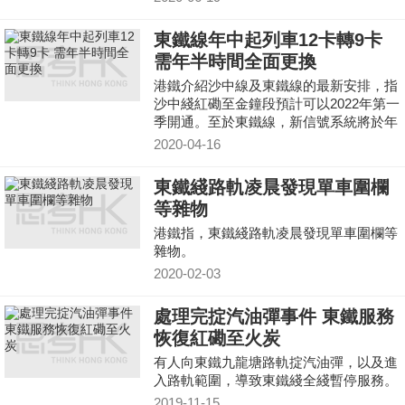
東鐵線年中起列車12卡轉9卡
需年半時間全面更換
港鐵介紹沙中線及東鐵線的最新安排，指
沙中綫紅磡至金鐘段預計可以2022年第一
季開通。至於東鐵線，新信號系統將於年
中投入服務，列車將由目前12卡陸續轉為
2020-04-16
9卡。
東鐵綫路軌凌晨發現單車圍欄
等雜物
港鐵指，東鐵綫路軌凌晨發現單車圍欄等
雜物。
2020-02-03
處理完掟汽油彈事件 東鐵服務
恢復紅磡至火炭
有人向東鐵九龍塘路軌掟汽油彈，以及進
入路軌範圍，導致東鐵綫全綫暫停服務。
2019-11-15