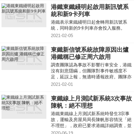
港鐵東鐵綫明起啟用新訊號系
統和新9卡列車
港鐵表示東鐵綫明日起會轉用新訊號系
統，同時新的9卡列車亦會投入服務。
2021-02-05
東鐵新信號系統故障原因出爐
港鐵稱已修正周六啟用
調查團隊認為事故不影響行車安全，港鐵
沒有刻意隱瞞，但團隊對事件敏感度不
足，延誤上報，無適時通報政府。團隊亦
未有更深入處理和解決，沒有深入調查問
2021-02-01
題。
東鐵線上月測試新系統3次事故
陳帆：絕不理想
港鐵東鐵線上月測試新系統時發生3宗事
故，運輸及房屋局局長陳帆形容情況「絕
不理想」，政府已要求港鐵詳細調查，並
提交報告。
2020-06-19