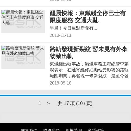
醒晨快報：東鐵綫全停巴士有
限度服務 交通大亂
早晨！今日重點新聞有...
2019-11-13
路軌發現新裂紋 暫未見有外來
物致出軌
東鐵綫出軌事故，港鐵車務工程總管李家
潤表示，在通宵維修紅磡站受影響的路軌
範圍期間，再發現一條新裂紋，是至今發
現的第4條。他認為，裂紋是事後造成的
2019-09-18
機會較大，但也不排除是在事故前出現，
港鐵會邀請專家及透過電腦模擬，研究裂
紋的因果關係。他又說，期望明天可以恢
1
>
共 17 項 (10 / 頁)
復紅磡站東鐵的正常服務。
關於我們
聯絡我們
版權聲明
私隱政策