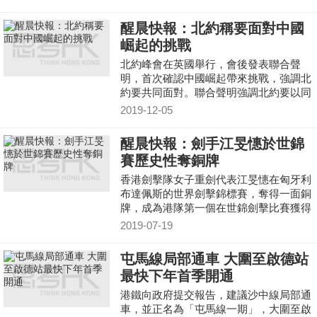
9卡。
醒晨快報：北約稱要面對中國
崛起的挑戰
北約峰會在英國舉行，會後發表聯合聲
明，首次確認中國崛起帶來挑戰，強調北
約要共同面對。聯合聲明強調北約要以同
盟關係面對來自俄羅斯、中國、網絡安全
2019-12-05
等挑戰和威脅
醒晨快報：劍手江旻憓於世錦
賽歷史性奪銅牌
香港劍擊隊女子重劍代表江旻憓在匈牙利
布達佩斯的世界劍擊錦標賽，奪得一面銅
牌，成為港隊第一個在世錦劍擊比賽獲得
獎牌的運動員。
2019-07-19
屯馬線局部通車 大圍至啟德站
最快下年首季開通
港鐵向政府提交報告，建議沙中線局部通
車，並正名為「屯馬線一期」，大圍至啟