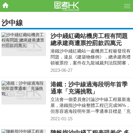
沙中線
沙中綫紅磡站機房工程有問題
總承建商遭票控罰款四萬元
港鐵沙中綫紅磡站一處機房工程被發現有
問題，違反《建築物條例》，總承建商禮
頓被票控，案件在九龍城裁判法院開審，
禮頓承認工程嚴重偏離圖則，裁判官判禮
2023-06-27
頓罰款四萬元。
港鐵：沙中線過海段明年首季
通車「充滿挑戰」
立法會一個委員會討論沙中線工程最新進
展，港鐵指沙中線整體工程已完成96%，
但形容過海段明年第一季通車目標是「充
滿挑戰」。
2021-01-15
陳帆指沙中綫工程表現差劣 多