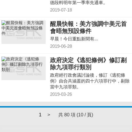
德段料明年第一季率先通車。
2019-07-18
醒晨快報：美方強調中美元首
會晤無預設條件
早晨！今日重點新聞有...
2019-06-28
政府決定《逃犯條例》修訂剔
除九項罪行類別
政府經行政會議討論後，修訂《逃犯條
例》由合共涵蓋的四十六項罪行中，剔除
當中九項罪類。
2019-03-26
1
>
共 80 項 (10 / 頁)