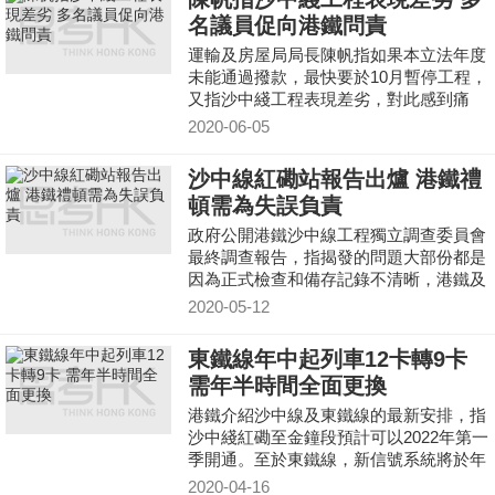
名議員促向港鐵問責
運輸及房屋局局長陳帆指如果本立法年度
未能通過撥款，最快要於10月暫停工程，
又指沙中綫工程表現差劣，對此感到痛
心。
2020-06-05
沙中線紅磡站報告出爐 港鐵禮
頓需為失誤負責
政府公開港鐵沙中線工程獨立調查委員會
最終調查報告，指揭發的問題大部份都是
因為正式檢查和備存記錄不清晰，港鐵及
工程承建商禮頓須對各自管理和監察系統
2020-05-12
出現嚴重失誤負責。
東鐵線年中起列車12卡轉9卡
需年半時間全面更換
港鐵介紹沙中線及東鐵線的最新安排，指
沙中綫紅磡至金鐘段預計可以2022年第一
季開通。至於東鐵線，新信號系統將於年
中投入服務，列車將由目前12卡陸續轉為
2020-04-16