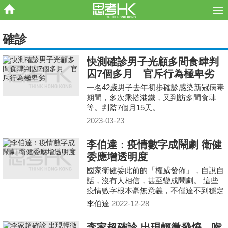
確診
快測確診男子光顧多間食肆判
囚7個多月 官斥行為極卑劣
一名42歲男子去年初步確診感染新冠病毒
期間，多次乘搭港鐵，又到訪多間食肆
等。判監7個月15天。
2023-03-23
李伯達：疫情數字成鬧劇 衛健
委應增透明度
國家衛健委此前的「權威發佈」，自說自
話，沒有人相信，甚至變成鬧劇。 這些
疫情數字根本毫無意義，不僅達不到穩定
民心的作用，而且影響惡劣。民無信不
李伯達
2022-12-28
立！將來政府公佈的經濟數據，老百姓信
不信好？如何堵住「官出數字」「數字造
李家超確診 出現輕微發燒、喉