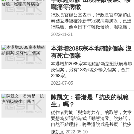
假」的悠悠之口？
嚨痛等病徵
行政長官辦公室表示，行政長官李家超由
泰國返港後確診新型冠狀病毒肺炎，已進
行隔離。他今日下午輕微發燒、喉嚨痛，
雖然他有點疲倦，但大致情況可以，醫生
2022-11-21
已處方口服藥。
本港增2085宗本地確診個案 沒
有死亡個案
本港增加2085宗本地確診新型冠狀病毒肺
炎個案，另有183宗境外輸入個案，合共
2268宗。
2022-07-05
陳凱文：香港是「抗疫的模範
生」嗎？
從作者對於「與病毒共存」的取態，文章
要想為所謂的港式「動態清零」說好話，
自然不難理解，將香港說成是甚麼「抗疫
的模範生」，然後拿甚麼「病例死亡
陳凱文
2022-05-10