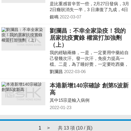
是比重感冒辛苦一些，2月27日發病，3月
2日癥狀消失一半，3 日康復了九成，4日
自測已轉陰性。
銀鳴
2022-03-07
劉瀾昌：不幸全家染疫！我的
居家抗疫實錄 權當打加強劑
（上）
我的經驗兩條，一是，一定要用中藥給自
己發幾次汗。發一次汗，免疫力提高一
檔。二是，為了睡好覺，一定要吃西藥，
鎮咳、止痛，加入定，睡個好覺。 應該
劉瀾昌
2022-03-06
說，大的不適兩天就沒有了，就繼續服中
藥，等着轉陰。
本港新增140宗確診 創第5波新
高
其中15宗是輸入病例
2022-01-23
1
>
共 13 項 (10 / 頁)