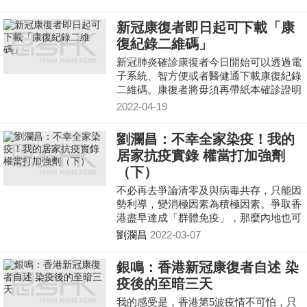
率」、「感染病死率」，意圖讓人覺得香
港實際的死亡率和死亡數字，較官方公佈
新冠康復者即日起可下載「康
低，其做法還真是有點「難睇」了！
復紀錄二維碼」
新冠肺炎確診康復者今日開始可以透過電
子系統、智方便或者醫健通下載康復紀錄
二維碼。康復者將毋須再帶紙本確診證明
出入各類「疫苗通行證」處所。
2022-04-19
劉瀾昌：不幸全家染疫！我的
居家抗疫實錄 權當打加強劑
（下）
不必再去爭論清零及與病毒共存，只能因
勢利導，變消極因素為積極因素。爭取香
港盡早達成「群體免疫」，那麼內地也可
以放心放寬入內地的檢疫條件。例如，打
劉瀾昌
2022-03-07
了三針，並感染Omicron且轉陰了的，過
關後就無須再隔離了。
銀鳴：香港新冠康復者自述 染
疫後的至暗三天
我的感受是，香港第5波疫情不可怕，只