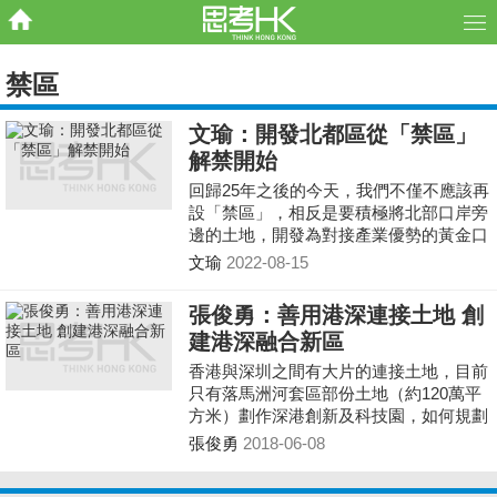
禁區
文瑜：開發北都區從「禁區」
解禁開始
回歸25年之後的今天，我們不僅不應該再
設「禁區」，相反是要積極將北部口岸旁
邊的土地，開發為對接產業優勢的黃金口
岸經濟帶。「禁區」的角色早就不合時
文瑜
2022-08-15
宜。
張俊勇：善用港深連接土地 創
建港深融合新區
香港與深圳之間有大片的連接土地，目前
只有落馬洲河套區部份土地（約120萬平
方米）劃作深港創新及科技園，如何規劃
好餘下的土地用途，特別是融合香港、深
張俊勇
2018-06-08
圳兩個特區的優勢，是香港融入國家發展
的重要步驟，實在是刻不容緩的工作。