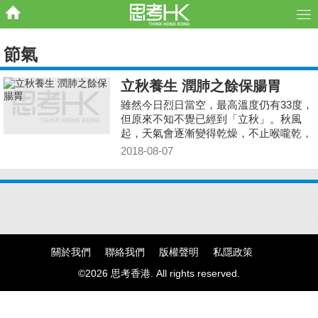
節氣
立秋養生 潤肺之餘保腸胃
雖然今日烈日當空，最高溫度仍有33度，
但原來不知不覺已經到「立秋」。秋風
起，天氣會逐漸變得乾燥，不止喉嚨乾，
還會容易消化不良，所以養生之道在滋陰
2018-08-07
潤肺、調理腸胃，那平日生活飲食有甚麼
要注意的呢？如何又滋潤又對大腸有益？
關於我們
聯絡我們
版權聲明
私隱政策
©2026 思考香港. All rights reserved.