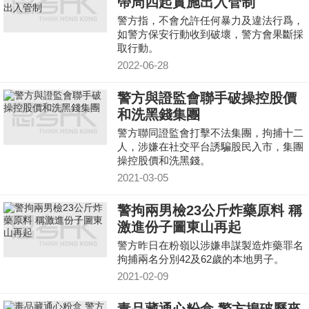
帶周四起實施出入管制
警方指，不會允許任何暴力及違法行爲，
如警方保安行動收到破壞，警方會果斷採
取行動。
2022-06-28
警方與證監會聯手破操控股價
和洗黑錢集團
警方聯同證監會打擊不法集團，拘捕十二
人，涉嫌在社交平台誘騙股民入市，集團
操控股價和洗黑錢。
2021-03-05
警拘兩男檢23公斤炸藥原料 稱
激進份子圖東山再起
警方昨日在粉嶺以涉嫌串謀製造炸藥罪名
拘捕兩名分別42及62歲的本地男子。
2021-02-09