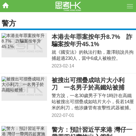
警方
本港去年罪案按年升8.7% 詐
騙案按年升45.1%
就《國安法》的執法行動，蕭澤頤說共拘
捕超過230人，當中6成人被檢控。
2023-02-14
被搜出可摺疊成咭片大小利
刀 一名男子於高鐵站被捕
警方說，一名30歲男子下午1時許在高鐵
站被搜出可摺疊成如咭片大小，長若14厘
米的利刀，他涉嫌管有攻擊性武器被捕。
2022-07-01
警方：預計習近平來港 灣仔一