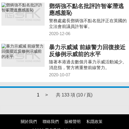
鄧炳強不點名批評許智峯潛逃
應感羞恥
警務處處長鄧炳強不點名批評正在英國的
立法會前議員許智峯。
2020-12-06
暴力示威減 前線警力回復接近
反修例示威前的水平
隨著本港過去數個月暴力示威活動減少。
消息指，警方將重整前線警力。
2020-10-07
1
>
共 133 項 (10 / 頁)
關於我們
聯絡我們
版權聲明
私隱政策