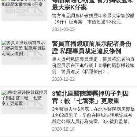
毒品藏通心粉盒 警方搗破歷來
最大宗K仔案
警方毒品調查科破獲歷年來最大宗氯胺酮
（K仔）販毒案，市值超過4.3億元。
2021-02-05
警員直播鏡頭前展示記者身份
證 私隱專員裁定違反條例
個人資料私隱專員裁定，警員將記者的身
份證展示在正進行網上直播的攝影機鏡頭
前，警員違反《私隱條例》。
2020-12-22
3警北區醫院襲羈押男子判囚
官：較「七警案」更嚴重
3名警員去年6月底，在北區醫院病房襲擊
1名62歲男子，早前在區域法院承認或被
裁定公職人員行為失當。3人被判監禁。
2020-12-18