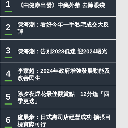
1
《由健康出發》中藥外敷 去除眼袋
陳海潮：看好今年一手私宅成交大反
2
彈
3
陳海潮：告別2023低迷 迎2024曙光
李家超：2024年政府增強發展動能及
4
改善民生
除夕夜煙花最佳觀賞點 12分鐘「四
5
季更迭」
盧展豪：日式壽司店經營成功 擴張目
6
標實際可行