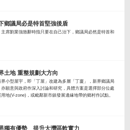
下鄉議局必是特首堅強後盾
，主席劉業強致辭時指只要在自己治下，鄉議局必然是特首和
。
界土地 重整規劃大方向
新界小型屋宇，即「丁屋」改建為多層「丁廈」，新界鄉議局
，亦願意與政府作深入討論和研究，具體方案是選擇部分位處
用地(V-zone)，或毗鄰新市鎮發展邊緣地帶的鄉村作試點。
界獨有優勢 提升大灣區軟實力