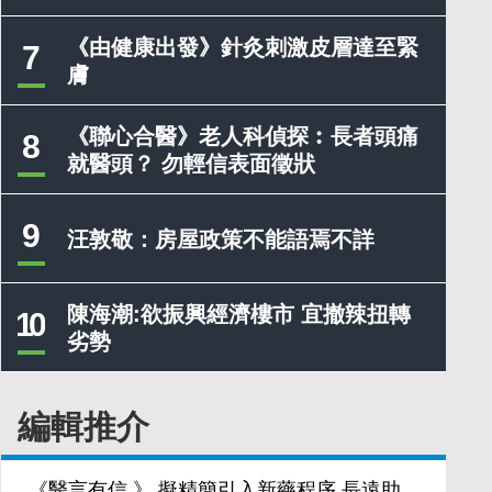
《由健康出發》針灸刺激皮層達至緊
7
膚
《聯心合醫》老人科偵探︰長者頭痛
8
就醫頭？ 勿輕信表面徵狀
9
汪敦敬：房屋政策不能語焉不詳
陳海潮:欲振興經濟樓市 宜撤辣扭轉
10
劣勢
編輯推介
《醫言有信 》 擬精簡引入新藥程序 長遠助