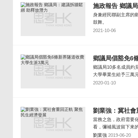
施政報告 鄉議
身兼經民聯副主席的
鼓舞。
2021-10-06
鄉議局倡豁免6
鄉議局10多名成員
大學畢業生給予三萬
2020-01-10
劉業強：冀社會
當務之急，政府需要
看，彌補風波留下來
劉業強
2019-06-20