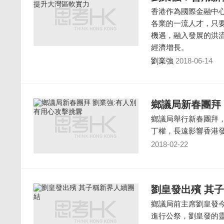
香港作為國際金融中
各業的一流人才，只
機遇，融入發展的洪
經濟增長。
劉業強
2018-06-14
鄉議局新春團拜
鄉議局舉行新春團拜
丁權，長遠影響香港
2018-02-22
劉皇發出殯 其
鄉議局前主席劉皇發今
進行公祭，劉皇發的