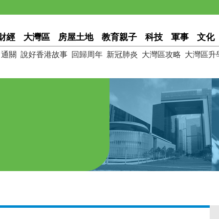
財經
大灣區
房屋土地
教育親子
科技
軍事
文化
通關
說好香港故事
回歸周年
新冠肺炎
大灣區攻略
大灣區升