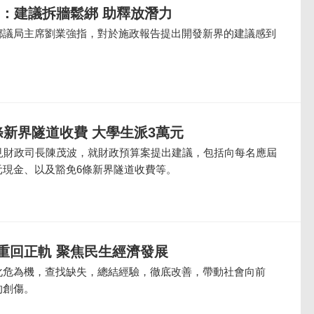
局：建議拆牆鬆綁 助釋放潛力
鄉議局主席劉業強指，對於施政報告提出開發新界的建議感到
條新界隧道收費 大學生派3萬元
約見財政司長陳茂波，就財政預算案提出建議，包括向每名應屆
元現金、以及豁免6條新界隧道收費等。
重回正軌 聚焦民生經濟發展
化危為機，查找缺失，總結經驗，徹底改善，帶動社會向前
的創傷。