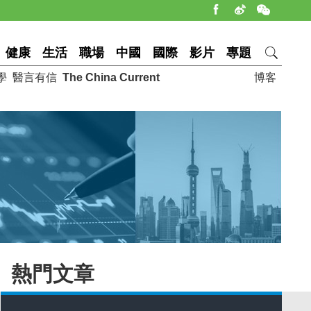
健康
生活
職場
中國
國際
影片
專題
學
醫言有信
The China Current
博客
熱門文章