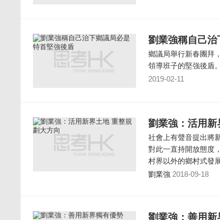
劉業強稱自己治
鄉議局舉行新春團拜
領導班子的堅強後盾
2019-02-11
劉業強：活用新
社會上有聲音提出將
對此一直持開放態度
村界以外的鄉村式發展
劉業強
2018-09-18
劉業強：善用新