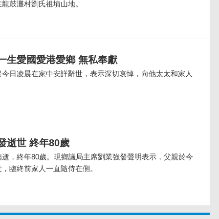
在龍鼓灘村劉氏祖墳山地。
一生愛國愛港愛鄉 無私奉獻
發今日凌晨在家中安詳辭世，表示深切哀悼，向他太太和家人
逝世 終年80歲
病逝，終年80歲。現鄉議局主席劉業強發聲明表示，父親於今
世，臨終前家人一直隨侍在側。