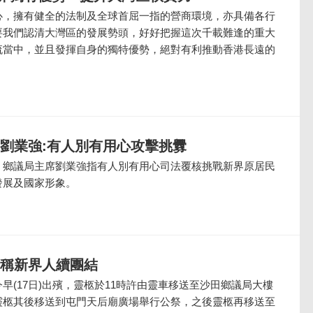
心，擁有健全的法制及全球首屈一指的營商環境，亦具備各行
要我們認清大灣區的發展勢頭，好好把握這次千載難逢的重大
流當中，並且發揮自身的獨特優勢，絕對有利推動香港長遠的
 劉業強:有人別有用心攻擊挑釁
，鄉議局主席劉業強指有人別有用心司法覆核挑戰新界原居民
發展及國家形象。
子稱新界人續團結
早(17日)出殯，靈柩於11時許由靈車移送至沙田鄉議局大樓
靈柩其後移送到屯門天后廟廣場舉行公祭，之後靈柩再移送至