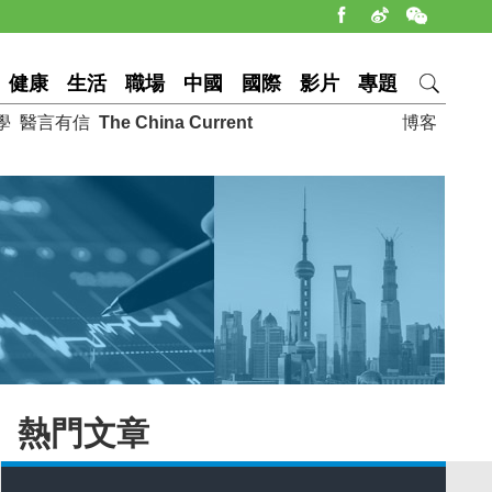
健康
生活
職場
中國
國際
影片
專題
學
醫言有信
The China Current
博客
熱門文章