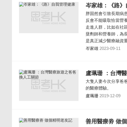
岑家雄：《路》
胖固然會引致長期病
反會不能吸取恰當營
走進人群，比如在社
蘖劑師和營養師，為
是真正減少醫療融資
岑家雄
2023-09-11
盧珮珊 ：台灣
大隻人妻今次分享爸
的醫療體驗。
盧珮珊
2019-12-09
善用醫療劵 做