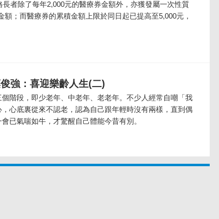
資格長者除了每年2,000元的醫療券金額外，亦獲發屬一次性質
券金額；而醫療券的累積金額上限於同日起已提高至5,000元，
俊強：喜迎樂齡人生(二)
三個階段，即少老年、中老年、老老年。不少人經常自嘲「我
心，心底裏從來不認老，認為自己跟年輕時沒有兩樣，直到偶
一會已氣喘如牛，才驚醒自己體能今昔有別。