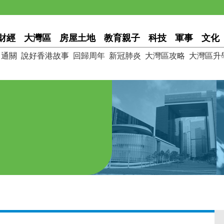
財經
大灣區
房屋土地
教育親子
科技
軍事
文化
通關
說好香港故事
回歸周年
新冠肺炎
大灣區攻略
大灣區升