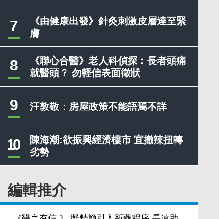
《由健康出發》針灸刺激皮層達至緊
7
膚
《聯心合醫》老人科偵探︰長者頭痛
8
就醫頭？ 勿輕信表面徵狀
9
汪敦敬：房屋政策不能語焉不詳
陳海潮:欲振興經濟樓市 宜撤辣扭轉
10
劣勢
編輯推介
《醫言有信 》 擬精簡引入新藥程序 長遠助