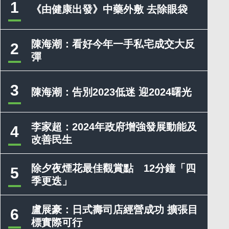
1
《由健康出發》中藥外敷 去除眼袋
陳海潮：看好今年一手私宅成交大反
2
彈
3
陳海潮：告別2023低迷 迎2024曙光
李家超：2024年政府增強發展動能及
4
改善民生
除夕夜煙花最佳觀賞點 12分鐘「四
5
季更迭」
盧展豪：日式壽司店經營成功 擴張目
6
標實際可行