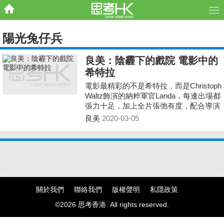
陽光兔仔兵
良美：陰霾下的戲院 電影中的
希特拉
電影最精彩的不是希特拉，而是Christoph
Waltz飾演的納粹軍官Landa，每逢出場都
張力十足，加上全片張弛有度，配合導演
一貫暴力美學的風格，成就出一齣好戲。
良美
2020-03-05
關於我們
聯絡我們
版權聲明
私隱政策
©2026 思考香港. All rights reserved.