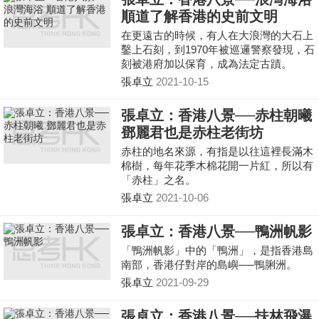
順道了解香港的史前文明
在更遠古的時候，有人在大浪灣的大石上
鑿上石刻，到1970年被巡邏警察發現，石
刻被港府加以保育，成為法定古蹟。
張卓立
2021-10-15
張卓立：香港八景──赤柱朝曦
鄧麗君也是赤柱老街坊
赤柱的地名來源，有指是以往這裡長滿木
棉樹，每年花季木棉花開一片紅，所以有
「赤柱」之名。
張卓立
2021-10-06
張卓立：香港八景──鴨洲帆影
「鴨洲帆影」中的「鴨洲」，是指香港島
南部，香港仔對岸的島嶼──鴨脷洲。
張卓立
2021-09-29
張卓立：香港八景──扶林飛瀑