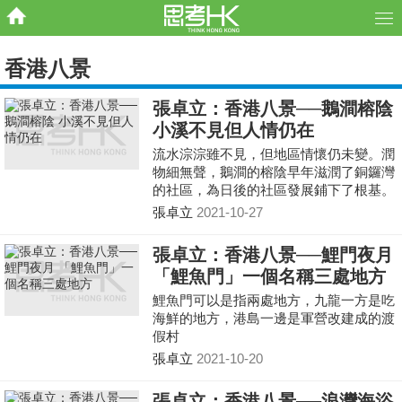
香港八景
張卓立：香港八景──鵝澗榕陰
小溪不見但人情仍在
流水淙淙雖不見，但地區情懷仍未變。潤
物細無聲，鵝澗的榕陰早年滋潤了銅鑼灣
的社區，為日後的社區發展鋪下了根基。
張卓立
2021-10-27
張卓立：香港八景──鯉門夜月
「鯉魚門」一個名稱三處地方
鯉魚門可以是指兩處地方，九龍一方是吃
海鮮的地方，港島一邊是軍營改建成的渡
假村
張卓立
2021-10-20
張卓立：香港八景──浪灣海浴