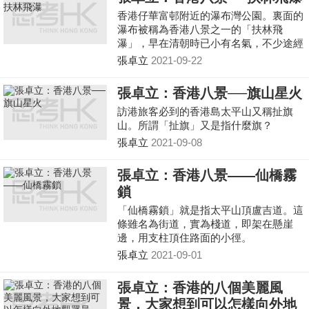
香港仔華富邨附近的瀑布灣公園。裏面的
瀑布被稱為香港八景之一的「扶林飛
瀑」，早在清朝時已小有名氣，不少途經
香港島的商船都會到這條海邊的瀑布取水
張卓立
2021-09-22
補給。
張卓立：香港八景──旗山星火
訪港旅客必到的香港島太平山又稱扯旗
山。所謂「扯旗」又是指什麼旗？
張卓立
2021-09-08
張卓立：香港八景——仙橋霧
鎖
「仙橋霧鎖」就是指太平山頂盧吉道。這
條雖名為街道，實為棧道，即架在懸崖
邊，用支柱頂住路面的小徑。
張卓立
2021-09-01
張卓立：香港的八個美麗風
景，大家想到可以怎樣向外地