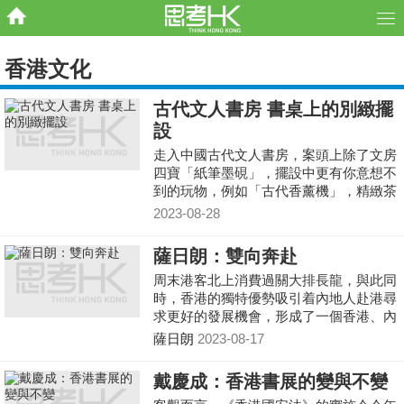
香港文化
古代文人書房 書桌上的別緻擺
設
走入中國古代文人書房，案頭上除了文房
四寶「紙筆墨硯」，擺設中更有你意想不
到的玩物，例如「古代香薰機」，精緻茶
壺，陶泥製的小玩具以及玉製枕腕等等。
2023-08-28
寒窗苦讀的日子，
薩日朗：雙向奔赴
周末港客北上消費過關大排長龍，與此同
時，香港的獨特優勢吸引着內地人赴港尋
求更好的發展機會，形成了一個香港、內
地「雙向奔赴」獨特現象。
薩日朗
2023-08-17
戴慶成：香港書展的變與不變