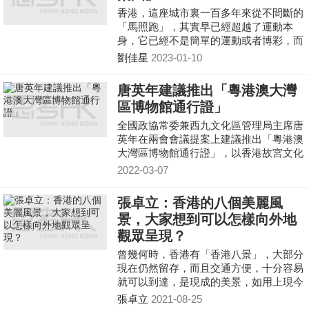
創造更多的經濟、文化甚至社會價值。但
香港，這座城市裏一百多年來從不間斷的
願這種思維能在未來公佈的《文藝創意產
「馬照跑」，其實早已經超越了運動本
業發展藍圖》中體現。
身，它已經不是簡單的運動或者博彩，而
是成為融入香港人血液的一種生活方式。
劉佳星
2023-01-10
馬運動暗合着香港每一天的城市脈動，在
密不透風的鋼筋水泥之中，總不免有強烈
唐英年建議推出「粵港澳大灣
的壓抑感，而在一馬平川的馬場裏，近距
區博物館通行證」
離感受馬匹的四蹄奔騰、風馳電掣，是一
種極好的精神享受。
全國政協常委兼西九文化區管理局主席唐
英年在兩會會議提案上建議推出「粵港澳
大灣區博物館通行證」，以香港故宮文化
博物館為起點，讓國家的軟實力「走出
2022-03-07
去」，發揮香港在《
張卓立：香港的八個美麗風
景，大家想到可以怎樣向外地
觀眾呈現？
曾幾何時，香港有「香港八景」，大部分
現在仍然留存，而且交通方便，十分容易
就可以到達，是現成的美景，如用上現今
流行的航拍技術，更是錦上添花。大家又
張卓立
2021-08-25