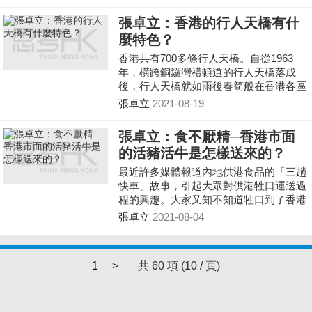
想到怎樣呈現呢？
張卓立：香港的行人天橋有什
麼特色？
香港共有700多條行人天橋。自從1963
年，橫跨銅鑼灣禮頓道的行人天橋落成
後，行人天橋就如雨後春筍般在香港各區
建築，當中許多都具有適應本地行人需
張卓立
2021-08-19
要，以及融入樓宇設計的特性。
張卓立：食不厭精─香港市面
的活豬活牛是怎樣送來的？
最近許多媒體報道內地供港食品的「三趟
快車」故事，引起大眾對供港牲口運送過
程的興趣。大家又知不知道牲口到了香港
之後，是怎樣送到市面出售呢？
張卓立
2021-08-04
1
>
共 60 項 (10 / 頁)