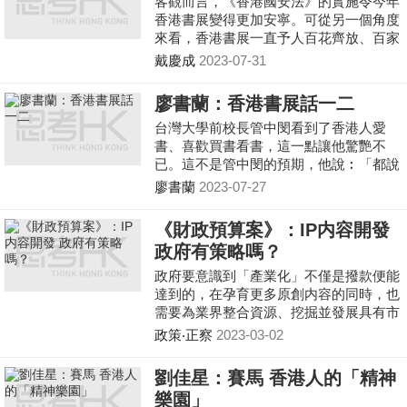
客觀而言，《香港國安法》的實施令今年
香港書展變得更加安寧。可從另一個角度
來看，香港書展一直予人百花齊放、百家
爭鳴的觀感，吸引了大批海外和內地讀者
戴慶成
2023-07-31
慕名而來；如今書展售賣的書籍都「政治
正確」，對某些人的吸引力自然大減。這
廖書蘭：香港書展話一二
樣持續下去，香港書展還能否保留原有特
台灣大學前校長管中閔看到了香港人愛
色和價值呢？不少人都有疑問。
書、喜歡買書看書，這一點讓他驚艷不
已。這不是管中閔的預期，他說︰「都說
香港人比較功利，不注重文化；但是一個
廖書蘭
2023-07-27
書展，完全顛覆了我對香港舊有的印
象。」
《財政預算案》：IP内容開發
政府有策略嗎？
政府要意識到「產業化」不僅是撥款便能
達到的，在孕育更多原創内容的同時，也
需要為業界整合資源、挖掘並發展具有市
場潛力的作品、營造市場熱度、加強宣傳
政策‧正察
2023-03-02
推廣等一系列的策略。暢銷書籍可以變成
票房冠軍，熱門漫畫又可以變成潮流玩
劉佳星：賽馬 香港人的「精神
意，基礎都在於本身優秀的原創内容，而
樂園」
「產業化」則能幫助原創内容發揚光大，