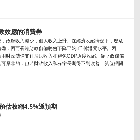
數效應的消費券
配，政府收入減少，個人收入上升。在經濟收縮情況下，發放
儲備，因而香港財政儲備將會下降至約8千億港元水平。因
為用財政儲備支付居民收入和避免GDP過度收縮。從財政儲備
無可厚非的；但若財政收入和赤字長期得不到改善，就值得關
預估收縮4.5%遜預期
據