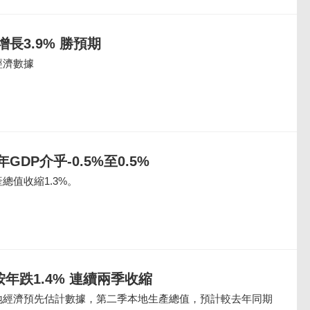
長3.9% 勝預期
經濟數據
DP介乎-0.5%至0.5%
總值收縮1.3%。
按年跌1.4% 連續兩季收縮
地經濟預先估計數據，第二季本地生產總值，預計較去年同期