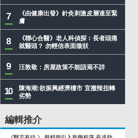
《由健康出發》針灸刺激皮層達至緊
7
膚
《聯心合醫》老人科偵探︰長者頭痛
8
就醫頭？ 勿輕信表面徵狀
9
汪敦敬：房屋政策不能語焉不詳
陳海潮:欲振興經濟樓市 宜撤辣扭轉
10
劣勢
編輯推介
《醫言有信 》 擬精簡引入新藥程序 長遠助