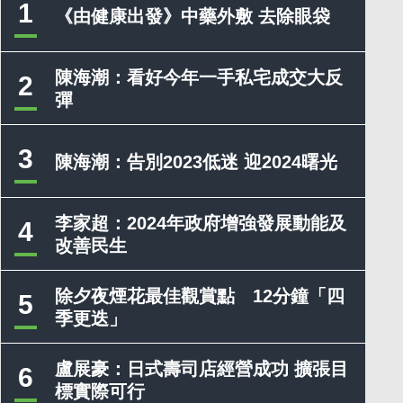
1
《由健康出發》中藥外敷 去除眼袋
陳海潮：看好今年一手私宅成交大反
2
彈
3
陳海潮：告別2023低迷 迎2024曙光
李家超：2024年政府增強發展動能及
4
改善民生
除夕夜煙花最佳觀賞點 12分鐘「四
5
季更迭」
盧展豪：日式壽司店經營成功 擴張目
6
標實際可行