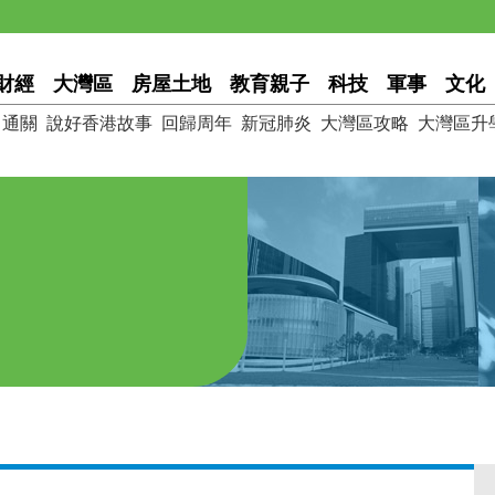
財經
大灣區
房屋土地
教育親子
科技
軍事
文化
通關
說好香港故事
回歸周年
新冠肺炎
大灣區攻略
大灣區升