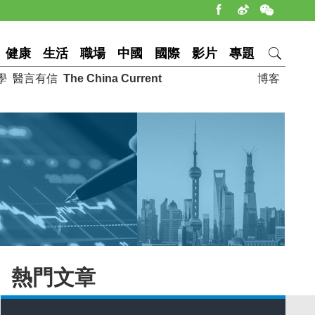
健康
生活
職場
中國
國際
影片
專題
學
醫言有信
The China Current
博客
熱門文章