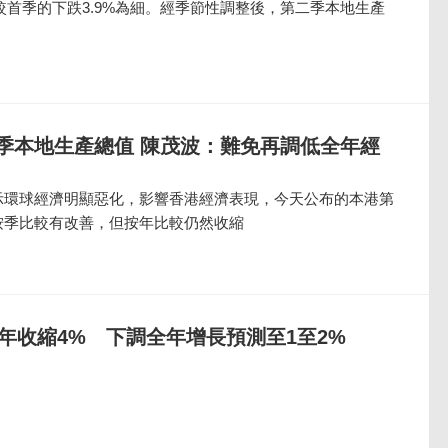
幅較首季的下跌3.9%為細。經季節性調整後，第二季本地生產
季本地生產總值 陳茂波：難免再調低全年經
示環球經濟明顯惡化，影響香港經濟表現，今天公布的本港第
按季比較有改善，但按年比較仍然收縮
年收縮4% 下調全年增長預測至1至2%