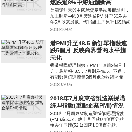
燃跌逾8%中海油創新高
美國暫無意與中國就貿易爭端展開談判，
加上財新中國9月製造業PMI降至50為去
年5月以來最低。恆指繼上周累吐165點或
0.6%結束連升兩周後，半日收27,333點，
2018-10-02
跌454點或1.6%；國指跌190點或1.7%，
報10,827點。
港PMI升至48.5 新訂單指數連
跌5個月 反映商界營商水平趨
惡化
香港採購經理指數﹙PMI﹚連續2個月上
升，最新報48.5，7月則為48.5。不過，
有關數值仍連續第5個月處於收縮區間
2018-09-05
2018年7月廣東省製造業採購
經理指數(重點企業PMI)情況
2018年7月廣東省制造業採購經理指數
(PMI)為50.2，較上月回落0.4個百分點，
較去年同期(52.1)回落1.9個百分點。