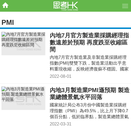
PMI
內地7月官方製造業採購經理指
數遠差於預期 再度跌至收縮區
間
內地7月官方製造業及非製造業採購經理
指數(PMI)雙雙下跌，製造業活動出乎意
料重現收縮，反映經濟復蘇不穩固。國家
統計局公布7月官方製造業PMI按月跌1.2
2022-08-01
報49，再度重回50以
內地3月製造業PMI遜預期 製造
業總體景氣水平回落
國家統計局公布3月份中國製造業採購經
理指數（PMI）為49.5%，比上月下降0.7
個百分點，低於臨界點，製造業總體景氣
水平有所回落。3月份非製造業商務活動
2022-03-31
指數為48.4%，比上月