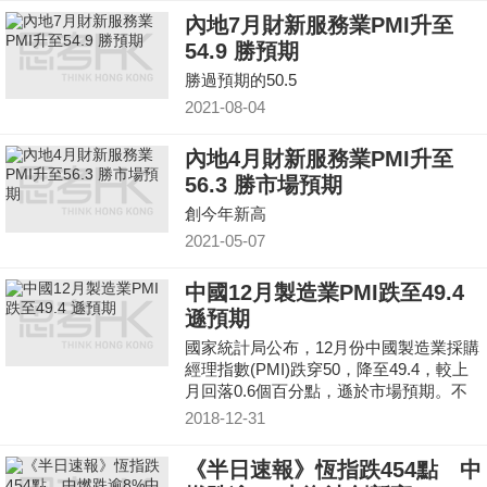
內地7月財新服務業PMI升至
54.9 勝預期
勝過預期的50.5
2021-08-04
內地4月財新服務業PMI升至
56.3 勝市場預期
創今年新高
2021-05-07
中國12月製造業PMI跌至49.4
遜預期
國家統計局公布，12月份中國製造業採購
經理指數(PMI)跌穿50，降至49.4，較上
月回落0.6個百分點，遜於市場預期。不
過非製造業PMI回升至53.8，比上月上升
2018-12-31
0.4個百分點。
《半日速報》恆指跌454點 中