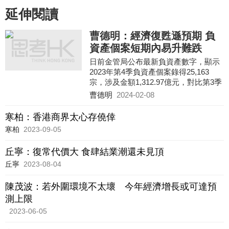
延伸閱讀
曹德明：經濟復甦遜預期 負
資產個案短期內易升難跌
日前金管局公布最新負資產數字，顯示
2023年第4季負資產個案錄得25,163
宗，涉及金額1,312.97億元，對比第3季
錄得11,123宗及592.63億元，宗數及金
曹德明
2024-02-08
額按季分別大增1.26倍（14
寒柏：香港商界太心存僥倖
寒柏
2023-09-05
丘寧：復常代價大 食肆結業潮還未見頂
丘寧
2023-08-04
陳茂波：若外圍環境不太壞 今年經濟增長或可達預
測上限
2023-06-05