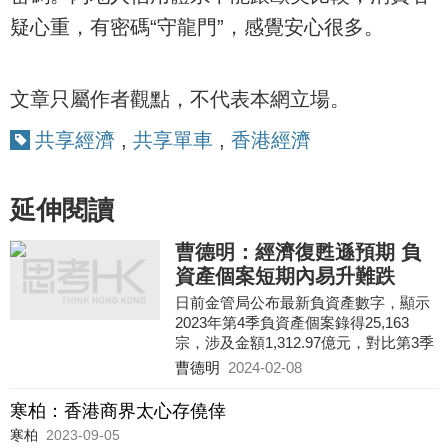
疑心重，有密碼“守龍門”，感覺安心很多。
文章只屬作者觀點，不代表本網立場。
共享經濟
,
共享單車
,
香港經濟
延伸閱讀
曹德明：經濟復甦遜預期 負
資產個案短期內易升難跌
日前金管局公布最新負資產數字，顯示
2023年第4季負資產個案錄得25,163
宗，涉及金額1,312.97億元，對比第3季
錄得11,123宗及592.63億元，宗數及金
曹德明
2024-02-08
額按季分別大增1.26倍（14
寒柏：香港商界太心存僥倖
寒柏
2023-09-05