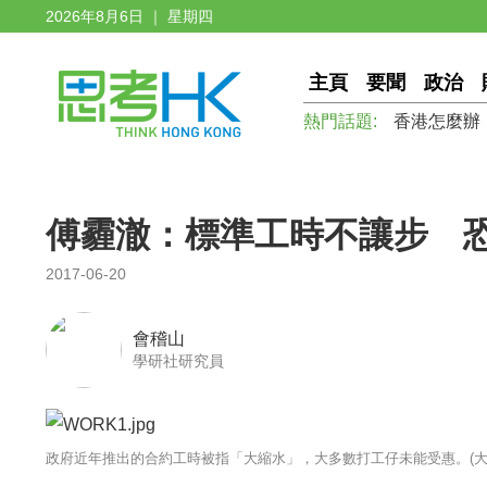
2026年8月6日 ｜ 星期四
主頁
要聞
政治
熱門話題:
香港怎麼辦
傅霾澈：標準工時不讓步 
2017-06-20
會稽山
學研社研究員
政府近年推出的合約工時被指「大縮水」，大多數打工仔未能受惠。(大