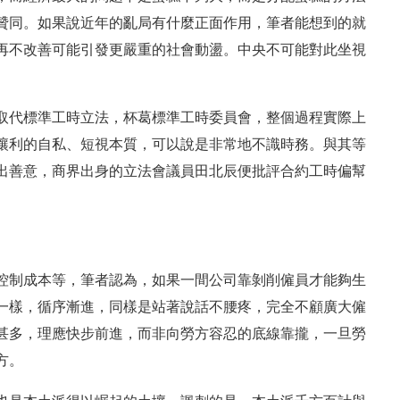
贊同。如果說近年的亂局有什麼正面作用，筆者能想到的就
再不改善可能引發更嚴重的社會動盪。中央不可能對此坐視
。
取代標準工時立法，杯葛標準工時委員會，整個過程實際上
讓利的自私、短視本質，可以說是非常地不識時務。與其等
出善意，商界出身的立法會議員田北辰便批評合約工時偏幫
控制成本等，筆者認為，如果一間公司靠剝削僱員才能夠生
一樣，循序漸進，同樣是站著說話不腰疼，完全不顧廣大僱
甚多，理應快步前進，而非向勞方容忍的底線靠攏，一旦勞
方。