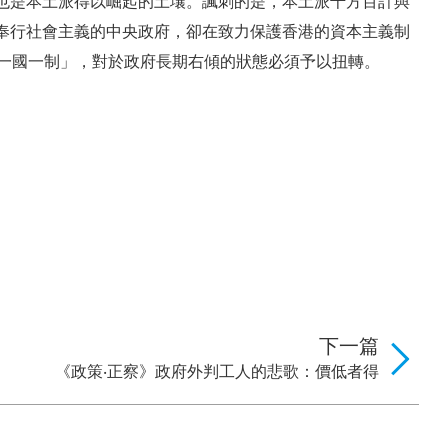
也是本土派得以崛起的土壤。諷刺的是，本土派千方百計與
奉行社會主義的中央政府，卻在致力保護香港的資本主義制
「一國一制」，對於政府長期右傾的狀態必須予以扭轉。
下一篇
《政策‧正察》政府外判工人的悲歌：價低者得