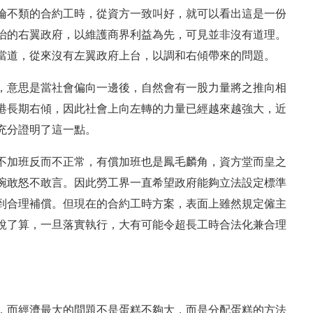
倫不類的合約工時，從資方一致叫好，就可以看出這是一份
治的右翼政府，以維護商界利益為先，可見並非沒有道理。
當道，從來沒有左翼政府上台，以調和右傾帶來的問題。
，意思是當社會偏向一邊後，自然會有一股力量將之推向相
港長期右傾，因此社會上向左轉的力量已經越來越強大，近
充分證明了這一點。
不加班反而不正常，有償加班也是鳳毛麟角，資方堂而皇之
碗敢怒不敢言。因此勞工界一直希望政府能夠立法設定標準
到合理補償。但現在的合約工時方案，表面上雖然規定僱主
說了算，一旦落實執行，大有可能令超長工時合法化兼合理
，而經濟最大的問題不是蛋糕不夠大，而是分配蛋糕的方法