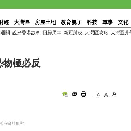
財經
大灣區
房屋土地
教育親子
科技
軍事
文化
通關
說好香港故事
回歸周年
新冠肺炎
大灣區攻略
大灣區升
恐物極必反
A
A
A
公報資料圖片)