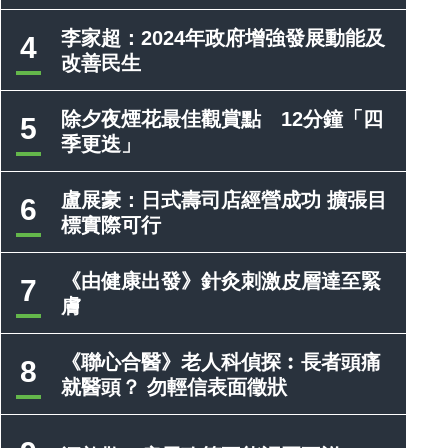
李家超：2024年政府增強發展動能及
4
改善民生
除夕夜煙花最佳觀賞點 12分鐘「四
5
季更迭」
盧展豪：日式壽司店經營成功 擴張目
6
標實際可行
《由健康出發》針灸刺激皮層達至緊
7
膚
《聯心合醫》老人科偵探︰長者頭痛
8
就醫頭？ 勿輕信表面徵狀