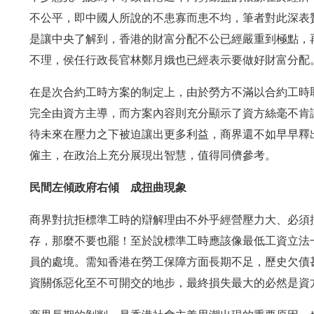
不公平，即中國人所說的不患寡而患不均，筆者對此深表
是讓中央了解到，香港的財富分配不公已經嚴重到極點，
不理，侯任行政長官林鄭月娥也已經表示要做好財富分配
在是次合約工時方案的制定上，由於勞方不滿以合約工時
完全由資方主導，而方案內容則充分顯示了資方絲毫不肯
待未來在壓力之下被迫讓出更多利益，商界還不如早早釋
僱主，在政治上充分展現出智慧，值得同儕參考。
民間左傾政府右傾 成扭曲現象
商界對抗拒標準工時的辯解理由不外乎經營壓力大、必須
存，那麼不要也罷！至於說標準工時應該像最低工資立法
員的處境。需知香港在勞工保障方面長期不足，歷史欠債
資關係惡化至不可開交的地步，最終損失最大的必然是資