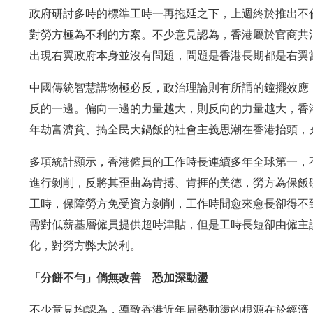
政府研討多時的標準工時一再拖延之下，上週終於推出不
對勞方極為不利的方案。不少意見認為，香港屬於官商共
出現右翼政府本身並沒有問題，問題是香港長期都是右翼
中國傳統智慧講物極必反，政治理論則有所謂的鐘擺效應
反的一邊。偏向一邊的力量越大，則反向的力量越大，香
年劫富濟貧、搞全民大鍋飯的社會主義思潮在香港抬頭，
多項統計顯示，香港僱員的工作時長連續多年全球第一，
進行剝削，反將其歪曲為肯搏、肯捱的美德，勞方為保飯
工時，保障勞方免受資方剝削，工作時間愈來愈長卻得不
需對低薪基層僱員提供超時津貼，但是工時長短卻由僱主
化，對勞方弊大於利。
「分餅不勻」倘無改善 恐加深動盪
不少意見均認為，導致香港近年局勢動盪的根源在於經濟