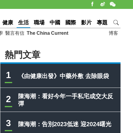
健康
生活
職場
中國
國際
影片
專題
學
醫言有信
The China Current
博客
熱門文章
1
《由健康出發》中藥外敷 去除眼袋
陳海潮：看好今年一手私宅成交大反
2
彈
3
陳海潮：告別2023低迷 迎2024曙光