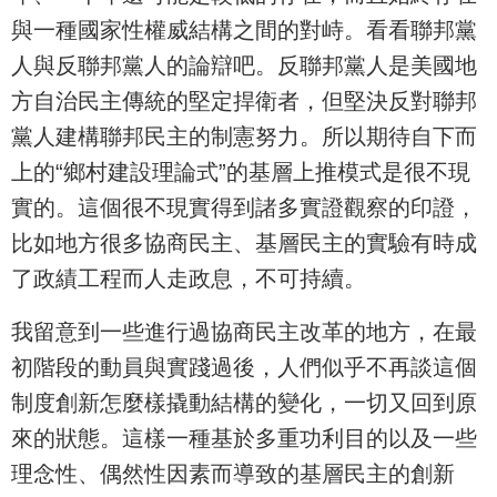
與一種國家性權威結構之間的對峙。看看聯邦黨
人與反聯邦黨人的論辯吧。反聯邦黨人是美國地
方自治民主傳統的堅定捍衛者，但堅決反對聯邦
黨人建構聯邦民主的制憲努力。所以期待自下而
上的“鄉村建設理論式”的基層上推模式是很不現
實的。這個很不現實得到諸多實證觀察的印證，
比如地方很多協商民主、基層民主的實驗有時成
了政績工程而人走政息，不可持續。
我留意到一些進行過協商民主改革的地方，在最
初階段的動員與實踐過後，人們似乎不再談這個
制度創新怎麼樣撬動結構的變化，一切又回到原
來的狀態。這樣一種基於多重功利目的以及一些
理念性、偶然性因素而導致的基層民主的創新