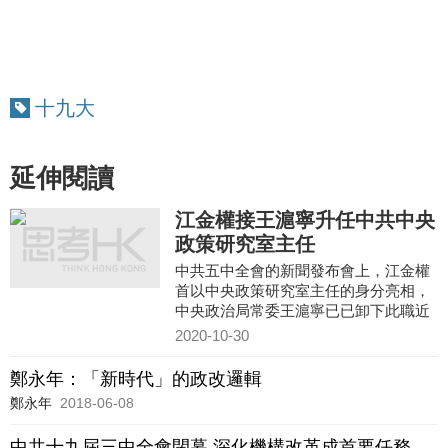
十九大
延伸閱讀
江金權接王滬寧升任中共中央
政策研究室主任
中共五中全會的新聞發布會上，江金權
首以中央政策研究室主任的身分亮相，
中央政治局常委王滬寧已已卸下此職近
18年，終於有人升任。中央政策研究室
2020-10-30
是中共最高智囊機構，是中
鄭永年：「新時代」的政改邏輯
鄭永年
2018-06-08
中共十九屆三中全會閉幕 深化機構改革成首要任務