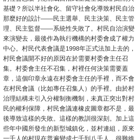
基礎？所以半社會化、留守社會化導致村民自治
那麼好的設計——民主選舉、民主決策、民主管
理、民主監督——系統性失敗了。村民自治演變
來演變去，最後作為執行機構的村委會成了權力
中心。村民代表會議是1998年正式法加上去的，
村民會議開不好的原因在於需要村委會主任召
集。村委會主任不召集，村裡任何決策需要蓋
章，這個印章永遠在村委會主任的手裡，而不會
在村民會議（比如專任召集人）的手裡。由於村
治理結構未引入分權制衡機制，未真正突出對村
民的權利保障，村民會議連橡皮圖章都不是，最
後導致這樣的失敗。這樣的教訓很深刻。加上這
些年中國所發生的新型城鎮化，並村連組，原來
一千人的村現在普遍變成七千到八千人，很難維