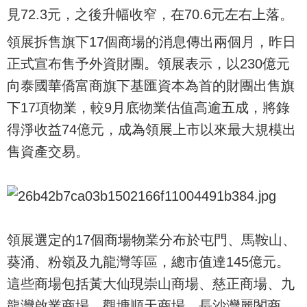
見72.3元，之後升幅收窄，在70.6元左右上落。
領展拆售旗下17個商場的消息傳出兩個月，昨日
正式宣布售予外資財團。領展表示，以230億元
向泰國華僑富商旗下基匯資本為首的財團出售旗
下17項物業，較9月底物業估值高逾五成，將錄
得淨收益74億元，成為領展上市以來最大規模出
售資產交易。
領展選定的17個商場物業分布於屯門、馬鞍山、
葵涌、粉嶺及九龍灣等區，總市值達145億元。
這些商場包括黃大仙現崇山商場、慈正商場、九
龍灣啟業商場、觀塘順天商場、長沙灣麗閣商