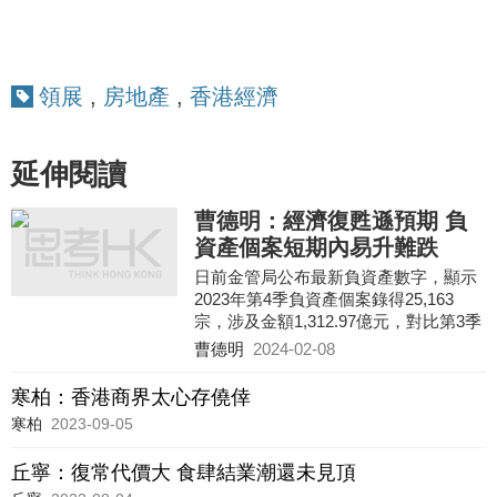
領展
,
房地產
,
香港經濟
延伸閱讀
曹德明：經濟復甦遜預期 負
資產個案短期內易升難跌
日前金管局公布最新負資產數字，顯示
2023年第4季負資產個案錄得25,163
宗，涉及金額1,312.97億元，對比第3季
錄得11,123宗及592.63億元，宗數及金
曹德明
2024-02-08
額按季分別大增1.26倍（14
寒柏：香港商界太心存僥倖
寒柏
2023-09-05
丘寧：復常代價大 食肆結業潮還未見頂