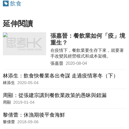
飲食
延伸閱讀
張嘉晉：餐飲業如何「疫」境
重生？
在疫情下，餐飲業要生存下來，就要著
手改變其經營模式和成本架構。
張嘉晉
2020-08-04
林添生：飲食快餐業各出奇謀 走過疫情寒冬（下）
林添生
2020-05-04
周顯：從張建宗講到餐飲業政策的愚昧與錯漏
周顯
2019-01-04
黎倩蕾：休漁期後平食海鮮
黎倩蕾
2018-09-06