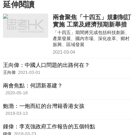
延伸閱讀
兩會聚焦「十四五」規劃制訂
實施 工業及經濟預期新舉措
「十四五」期間將完成包括科技創新、
產業發展、國內市場、深化改革、鄉村
振興、區域發展
2021-03-04
王向偉：中國人口問題的出路何在？
王向偉
2021-03-01
兩會焦點：何謂新基建？
2020-05-18
鮑渤：一炮而紅的台灣籍香港女孩
2019-03-13
鍾偉：李克強政府工作報告的五個特點
鍾偉
2018-03-23