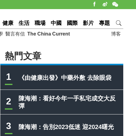
健康
生活
職場
中國
國際
影片
專題
學
醫言有信
The China Current
博客
熱門文章
1
《由健康出發》中藥外敷 去除眼袋
陳海潮：看好今年一手私宅成交大反
2
彈
3
陳海潮：告別2023低迷 迎2024曙光