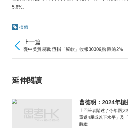
5.6%。
樓價
上一篇
憂中美貿易戰 恆指「腳軟」收報30309點 跌逾2%
延伸閱讀
曹德明：2024年
上回筆者闡述了今年兩大
重返4厘或以下水平」及
將繼