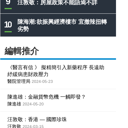
9
汪敦敬：房屋政策不能語焉不詳
陳海潮:欲振興經濟樓市 宜撤辣扭轉
10
劣勢
編輯推介
《醫言有信 》 擬精簡引入新藥程序 長遠助
紓緩病患財政壓力
醫院管理局
2024-05-23
陳進雄：金融貨幣危機 一觸即發？
陳進雄
2024-05-20
汪敦敬：香港 — 國際珍珠
汪敦敬
2024-03-15