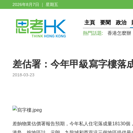
2026年8月7日 ｜ 星期五
主頁
要聞
政治
熱門話題:
香港怎麼辦
差估署：今年甲級寫字樓落成
2018-03-23
差餉物業估價署報告預期，今年私人住宅落成量18130個，
港島。按地區計，元朗、九龍城和西貢這三個地區提供最