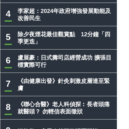
李家超：2024年政府增強發展動能及
4
改善民生
除夕夜煙花最佳觀賞點 12分鐘「四
5
季更迭」
盧展豪：日式壽司店經營成功 擴張目
6
標實際可行
《由健康出發》針灸刺激皮層達至緊
7
膚
《聯心合醫》老人科偵探︰長者頭痛
8
就醫頭？ 勿輕信表面徵狀