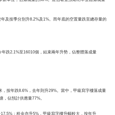
金按年及按季分別升8.2%及1%。而年底的空置量跌至總存量的
年跌2.1%至16010個，結束兩年升勢，佔整體落成量
米，按年跌8.6%，去年則升29%。當中，甲級寫字樓落成量
觀塘，佔預計供應量77%。
7.5%；租金亦升5%，甲級寫字樓升幅較大，按年升