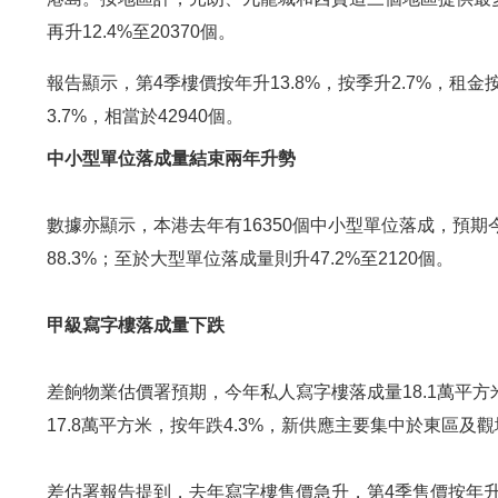
再升12.4%至20370個。
報告顯示，第4季樓價按年升13.8%，按季升2.7%，租
3.7%，相當於42940個。
中小型單位落成量結束兩年升勢
數據亦顯示，本港去年有16350個中小型單位落成，預期今
88.3%；至於大型單位落成量則升47.2%至2120個。
甲級寫字樓落成量下跌
差餉物業估價署預期，今年私人寫字樓落成量18.1萬平方
17.8萬平方米，按年跌4.3%，新供應主要集中於東區及
差估署報告提到，去年寫字樓售價急升，第4季售價按年升1