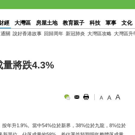
財經
大灣區
房屋土地
教育親子
科技
軍事
文化
通關
說好香港故事
回歸周年
新冠肺炎
大灣區攻略
大灣區升
量將跌4.3%
A
A
A
按年升1.9%。當中54%位於新界，38%位於九龍，8%位於
多新單位，佔落成量的58%。差估署並預期明年整體落成量