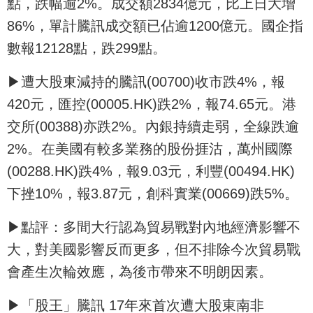
點，跌幅逾2%。成交額2834億元，比上日大增
86%，單計騰訊成交額已佔逾1200億元。國企指
數報12128點，跌299點。
▶遭大股東減持的騰訊(00700)收市跌4%，報
420元，匯控(00005.HK)跌2%，報74.65元。港
交所(00388)亦跌2%。內銀持續走弱，全線跌逾
2%。在美國有較多業務的股份捱沽，萬州國際
(00288.HK)跌4%，報9.03元，利豐(00494.HK)
下挫10%，報3.87元，創科實業(00669)跌5%。
▶點評：多間大行認為貿易戰對內地經濟影響不
大，對美國影響反而更多，但不排除今次貿易戰
會產生次輪效應，為後市帶來不明朗因素。
▶「股王」騰訊 17年來首次遭大股東南非