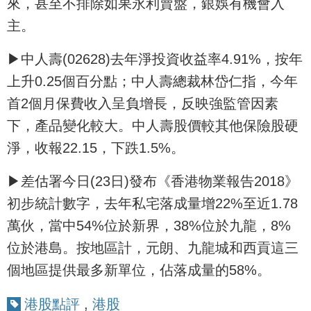
來，甚至不排除如果永利賣盤，銀娛有機會入
主。
▶中人壽(02628)去年淨投資收益率4.91%，按年
上升0.25個百分點；中人壽總裁林岱仁指，今年
首2個月保費收入呈負增長，反映強監管因素
下，產品變化較大。中人壽股價較其他保險股硬
淨，收報22.15，下跌1.5%。
▶差估署今日(23日)發布《香港物業報告2018》
初步統計數字，去年私宅落成量增22%至近1.78
萬伙，當中54%位於新界，38%位於九龍，8%
位於港島。按地區計，元朗、九龍城和西貢這三
個地區提供最多新單位，佔落成量的58%。
港股點評
,
港股