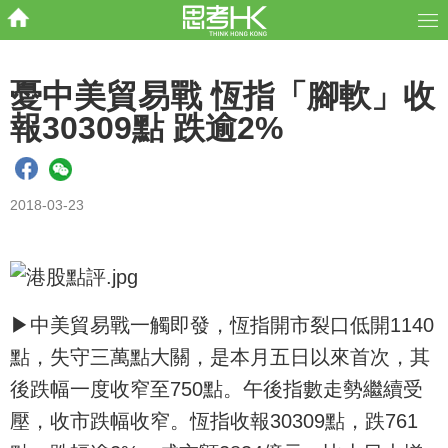
憂中美貿易戰 恆指「腳軟」收
報30309點 跌逾2%
2018-03-23
▶中美貿易戰一觸即發，恆指開市裂口低開1140
點，失守三萬點大關，是本月五日以來首次，其
後跌幅一度收窄至750點。午後指數走勢繼續受
壓，收市跌幅收窄。恆指收報30309點，跌761