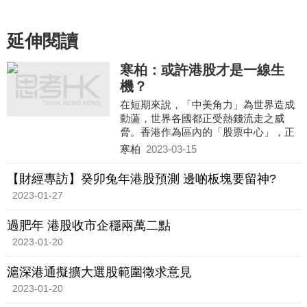
延伸閱讀
寒柏：或許港股才是一線生
機？
在短期來說，「中美角力」為世界造成
動蘯，世界各國都正受熱錢流走之威
脅。香港作為區內的「股票中心」，正
可想盡辦法為內地企業「圈錢」。
寒柏
2023-03-15
港府現在最應該做的便是盡快「激活」
股市，例如我們可以減低交易成本，加
【財經專訪】癸卯兔年港股預測 邊啲板塊要留神?
快金融創新及數碼化等等。
2023-01-27
過肥年 港股收市企穩兩萬二點
2023-01-20
滬深港通擬擴大選股範圍徵求意見
2023-01-20