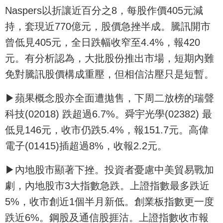
Naspers以折讓近百分之8，每股作價405元減
持，套現近770億元，股價急挫半成。騰訊開市
曾低見405元，全日跌幅收窄至4.4%，報420
元。有分析認為，大批股份推出市場，短期內難
免對騰訊股價構成重壓，但相信沽壓只是短暫。
▶蘋果概念股亦全面遭拋售，下周二放榜的瑞聲
科技(02018) 跌超過6.7%。舜宇光學(02382) 最
低見146元，收市仍跌5.4%，報151.7元。高偉
電子(01415)插超過8%，收報2.2元。
▶內地股市顯著下挫。投資者憂慮中美貿易戰加
劇，內地股市3大指數急跌。上證指數最多跌近
5%，收市創近1個半月新低。創業板指數更一度
跌近6%。鋼股及通信股捱沽。上證指數收市報