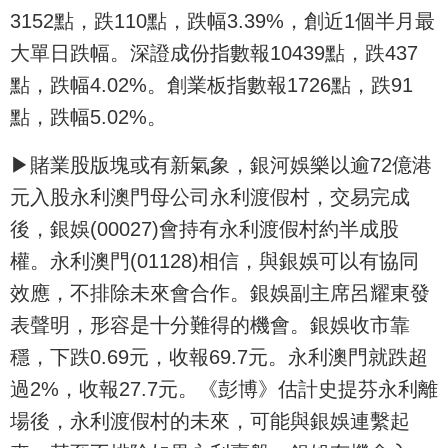
3152點，跌110點，跌幅3.39%，創近1個半月最
大單日跌幅。深證成份指數報10439點，跌437
點，跌幅4.02%。創業板指數報1726點，跌91
點，跌幅5.02%。
▶賭業股版塊或有新氣象，銀河娛樂以逾72億港
元入股永利澳門母公司永利渡假村，交易完成
後，銀娛(00027)會持有永利渡假村約半成股
權。永利澳門(01128)相信，與銀娛可以有協同
效應，不排除未來會合作。銀娛副主席呂耀東發
表聲明，形容是十分難得的機會。銀娛收市靠
穩，下跌0.69元，收報69.7元。永利澳門就跌超
過2%，收報27.7元。《彭博》估計史提芬永利離
場後，永利渡假村的未來，可能與銀娛連繫起