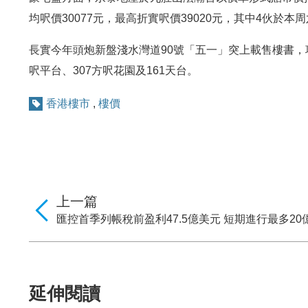
均呎價30077元，最高折實呎價39020元，其中4伙於本
長實今年頭炮新盤淺水灣道90號「五一」突上載售樓書，項
呎平台、307方呎花園及161天台。
香港樓市
,
樓價
上一篇
匯控首季列帳稅前盈利47.5億美元 短期進行最多2
延伸閱讀