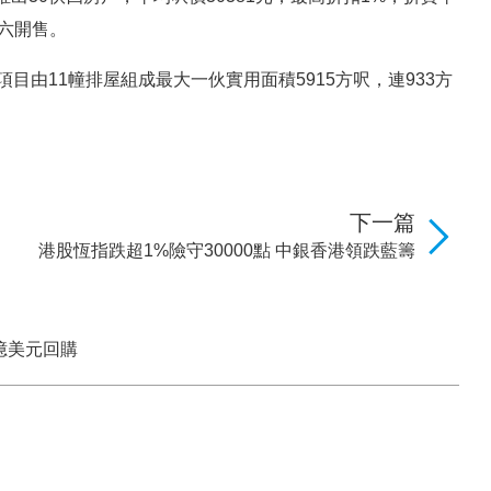
周六開售。
目由11幢排屋組成最大一伙實用面積5915方呎，連933方
下一篇
港股恆指跌超1%險守30000點 中銀香港領跌藍籌
0億美元回購