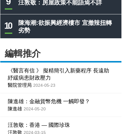
9
汪敦敬：房屋政策不能語焉不詳
陳海潮:欲振興經濟樓市 宜撤辣扭轉
10
劣勢
編輯推介
《醫言有信 》 擬精簡引入新藥程序 長遠助
紓緩病患財政壓力
醫院管理局
2024-05-23
陳進雄：金融貨幣危機 一觸即發？
陳進雄
2024-05-20
汪敦敬：香港 — 國際珍珠
汪敦敬
2024-03-15