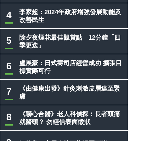
李家超：2024年政府增強發展動能及
4
改善民生
除夕夜煙花最佳觀賞點 12分鐘「四
5
季更迭」
盧展豪：日式壽司店經營成功 擴張目
6
標實際可行
《由健康出發》針灸刺激皮層達至緊
7
膚
《聯心合醫》老人科偵探︰長者頭痛
8
就醫頭？ 勿輕信表面徵狀