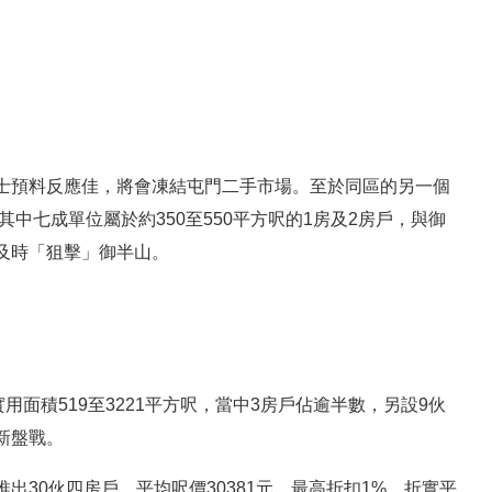
士預料反應佳，將會凍結屯門二手市場。至於同區的另一個
中七成單位屬於約350至550平方呎的1房及2房戶，與御
及時「狙擊」御半山。
面積519至3221平方呎，當中3房戶佔逾半數，另設9伙
新盤戰。
30伙四房戶，平均呎價30381元，最高折扣1%，折實平