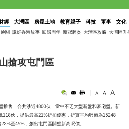
財經
大灣區
房屋土地
教育親子
科技
軍事
文化
通關
說好香港故事
回歸周年
新冠肺炎
大灣區攻略
大灣區升
半山搶攻屯門區
A
A
A
盤推售，合共涉近4800伙，當中不乏大型新盤和豪宅盤。新
18伙，提供最高21%折扣優惠，折實平均呎價為15248
23%至45%，創出屯門區開盤新高呎價。