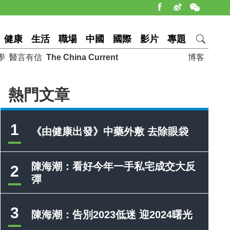
健康
生活
職場
中國
國際
影片
專題
學
醫言有信
The China Current
博客
熱門文章
1
《由健康出發》中藥外敷 去除眼袋
陳海潮：看好今年一手私宅成交大反
2
彈
3
陳海潮：告別2023低迷 迎2024曙光