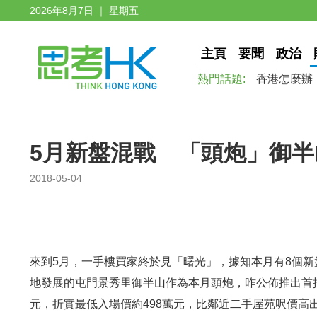
2026年8月7日 ｜ 星期五
主頁
要聞
政治
熱門話題:
香港怎麼辦
5月新盤混戰 「頭炮」御
2018-05-04
來到5月，一手樓買家終於見「曙光」，據知本月有8個新
地發展的屯門景秀里御半山作為本月頭炮，昨公佈推出首批1
元，折實最低入場價約498萬元，比鄰近二手屋苑呎價高出