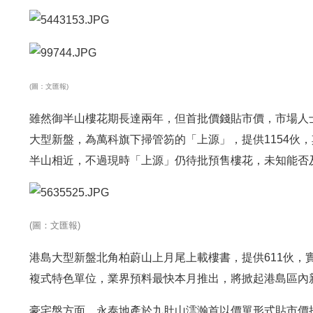
(圖：文匯報)
雖然御半山樓花期長達兩年，但首批價錢貼市價，市場人
大型新盤，為萬科旗下掃管笏的「上源」，提供1154伙，其
半山相近，不過現時「上源」仍待批預售樓花，未知能否
(圖：文匯報)
港島大型新盤北角柏蔚山上月尾上載樓書，提供611伙，實用
複式特色單位，業界預料最快本月推出，將掀起港島區內
豪宅盤方面，永泰地產於九肚山澐瀚首以價單形式貼市價推出