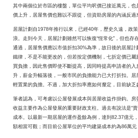
其中兩個位於市區的樓盤，單位平均呎價已接近萬元，也
價上升，居屋售價也難以不跟從，但資助房屋的內涵反過
居屋計劃自1978年推行以來，已經40年，歷史久遠，政策
浪。走到今天，居屋計劃雖然可以恢復“恆常化”，但也存
通過，居屋售價應以市值折扣30%為準，故日後的居屋計
鐵律，不是不能更改的，但若按定價機制，七折定價已屬於
買負擔，因此售價即使不斷提高，因同時提高申請者的入
升，薪金升幅落後，一般市民的負擔能力已大打折扣。居
輕置業的負擔。不過，加大折扣率應如何釐定，目前缺乏
筆者認為，可考慮以公屋發展成本與居屋收益作掛鈎。房
收益主要作為公屋發展的重要財政支柱。過去有說法是“賣
成本。以最新一期居屋的運作盈餘為例，達到82.37億元，
額相當可觀；而目前公屋單位的平均建築成本約為86萬元