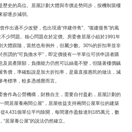
是歷史的高位。居屋計劃大體與市價走勢同步，按機制當樓
來卻逐步減弱。
曾作出過不少改變，也出現過“停建停售”、“復建復售”的風
在不少問題。核心問題在於定價。房委會居屋小組於1991年
劃大體跟隨，當然也有例外，但屬少數。30%的折扣率並非
所謂的“可負擔水平”，即定價後有一半單位可供申請者購
息及資產限額，負擔能力仍然可以絲毫不變，但隨著樓價飊
屋售價，準確點說是加大折扣率，是最直接惠民的做法，減
參考標準，較多憑感覺而言。
委會作為公營機構，財務自主，需要自付盈虧，居屋計劃的
一間居屋養兩間公屋”，居屋收益支持兩間公屋單位的建築
從4,431個單位平均除開，每間運作盈餘達到185萬元，數
，“居屋養公屋”的說法仍然確立。