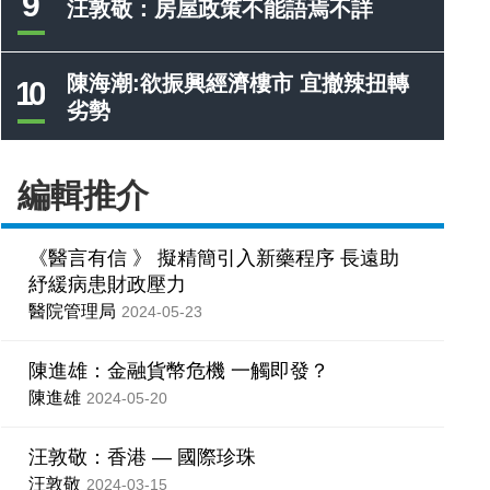
9
汪敦敬：房屋政策不能語焉不詳
陳海潮:欲振興經濟樓市 宜撤辣扭轉
10
劣勢
編輯推介
《醫言有信 》 擬精簡引入新藥程序 長遠助
紓緩病患財政壓力
醫院管理局
2024-05-23
陳進雄：金融貨幣危機 一觸即發？
陳進雄
2024-05-20
汪敦敬：香港 — 國際珍珠
汪敦敬
2024-03-15