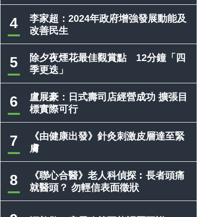
李家超：2024年政府增強發展動能及
4
改善民生
除夕夜煙花最佳觀賞點 12分鐘「四
5
季更迭」
盧展豪：日式壽司店經營成功 擴張目
6
標實際可行
《由健康出發》針灸刺激皮層達至緊
7
膚
《聯心合醫》老人科偵探︰長者頭痛
8
就醫頭？ 勿輕信表面徵狀