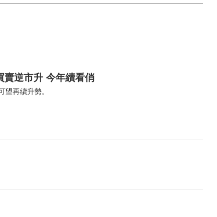
買賣逆市升 今年續看俏
賣可望再續升勢。