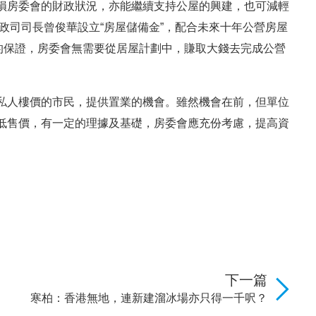
損房委會的財政狀況，亦能繼續支持公屋的興建，也可減輕
財政司司長曾俊華設立“房屋儲備金”，配合未來十年公營房屋
的保證，房委會無需要從居屋計劃中，賺取大錢去完成公營
私人樓價的市民，提供置業的機會。雖然機會在前，但單位
低售價，有一定的理據及基礎，房委會應充份考慮，提高資
下一篇
寒柏：香港無地，連新建溜冰場亦只得一千呎？