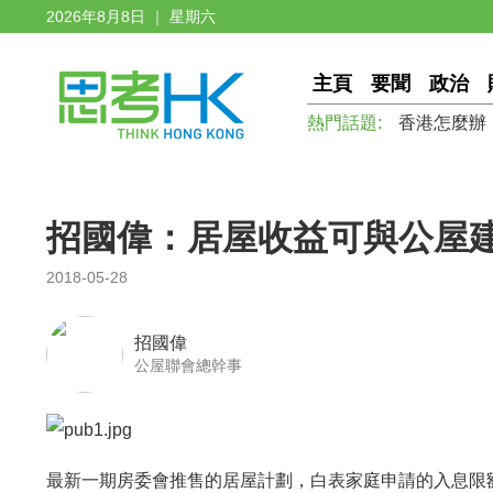
2026年8月8日 ｜ 星期六
主頁
要聞
政治
熱門話題:
香港怎麼辦
招國偉：居屋收益可與公屋
2018-05-28
招國偉
公屋聯會總幹事
最新一期房委會推售的居屋計劃，白表家庭申請的入息限額上升