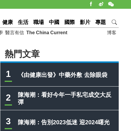
健康
生活
職場
中國
國際
影片
專題
學
醫言有信
The China Current
博客
熱門文章
1
《由健康出發》中藥外敷 去除眼袋
陳海潮：看好今年一手私宅成交大反
2
彈
3
陳海潮：告別2023低迷 迎2024曙光