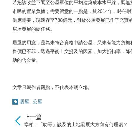
若把該收益下調至公屋單位的平均建築成本水平線，既無
市民的置業負擔；需要留意的一點是，於2014年，時任
供應需要，現滾存至788億元，對於公屋發展已作了充實
房屋發展的硬任務。
居屋的用意，是為未符合資格申請公屋，又未有能力負擔
售價已不菲，透過平衡上文提及的因素，加大折扣率，降
助的含金量。
文章只屬作者觀點，不代表本網立場。
居屋
,
公屋
上一篇
寒柏：「叻哥」談及的土地發展大方向有何理虧？