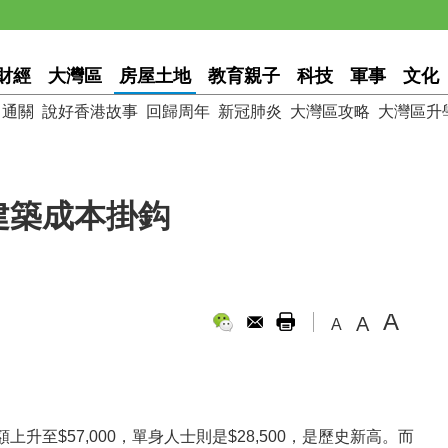
財經
大灣區
房屋土地
教育親子
科技
軍事
文化
通關
說好香港故事
回歸周年
新冠肺炎
大灣區攻略
大灣區升
建築成本掛鈎
A
A
A
至$57,000，單身人士則是$28,500，是歷史新高。而