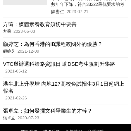
數年年下降，符合33222最低要求的考
生數目與資助學位課程的數目差距減
陳譽仁
2023-07-21
低，歡喜的人會愈來愈多。由2013年近
2人爭一個資助學位到今年1.16人爭一個
方蘅：媒體素養教育須切中要害
資助學位，而2022年只有3.25萬人出
方蘅
2023-05-03
生，到時候會否資助學位過剩亦是未知
數。
顧婷芝：為何香港的IB課程較國外的優勝？
顧婷芝
2021-12-09
VTC舉辦選科策略資訊日 助DSE考生規劃升學路
2021-05-12
港生北上升學增 內地127高校免試招生3月1日起網上
報名
2021-02-26
張卓立：如何發揮文科畢業生的才幹？
張卓立
2020-07-23