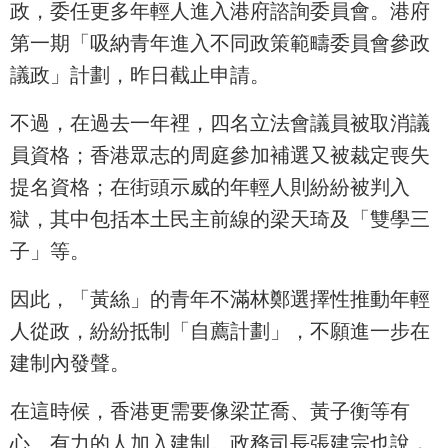
政，委任更多年輕人進入港府諮詢委員會。港府
第一期「吸納青年進入不同政策範疇委員會參政
議政」計劃，昨日截止申請。
不過，在過去一年裡，四名立法會議員被取消議
員資格；香港眾志的周庭參加補選又被裁定喪失
提名資格；在街頭示威的年輕人則紛紛被判入
獄，其中包括本土民主前線的梁天琦及「雙學三
子」等。
因此，「黃絲」的青年不滿林鄭選擇性推動年輕
人從政，紛紛抵制「自薦計劃」，不願進一步在
建制內發聲。
在這時候，香港更需要像梁芷喬、黃子衡等有
心、有力的人加入建制。政務司長張建宗也說，