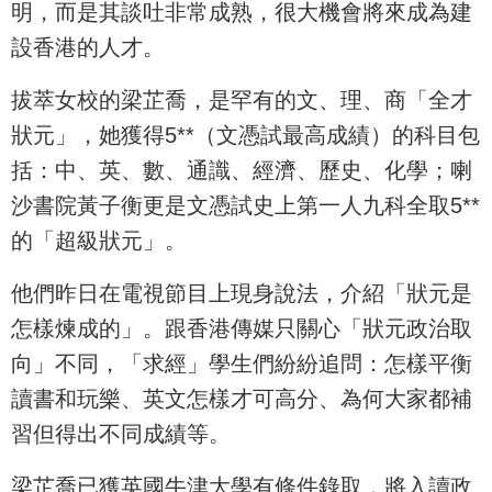
明，而是其談吐非常成熟，很大機會將來成為建
設香港的人才。
拔萃女校的梁芷喬，是罕有的文、理、商「全才
狀元」，她獲得5**（文憑試最高成績）的科目包
括：中、英、數、通識、經濟、歷史、化學；喇
沙書院黃子衡更是文憑試史上第一人九科全取5**
的「超級狀元」。
他們昨日在電視節目上現身說法，介紹「狀元是
怎樣煉成的」。跟香港傳媒只關心「狀元政治取
向」不同，「求經」學生們紛紛追問：怎樣平衡
讀書和玩樂、英文怎樣才可高分、為何大家都補
習但得出不同成績等。
梁芷喬已獲英國牛津大學有條件錄取，將入讀政