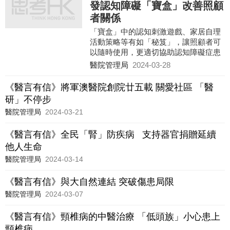
發認知障礙「寶盒」改善照顧
者關係
「寶盒」中的認知刺激遊戲、家居自理
活動策略等有如「秘笈」，讓照顧者可
以隨時使用，更適切協助認知障礙症患
者重拾自理能力。 認知障礙症是一種腦
醫院管理局
2024-03-28
部退化疾病，患者的認
《醫言有信》將軍澳醫院創院廿五載 關愛社區 「醫
研」不停步
醫院管理局
2024-03-21
《醫言有信》全民「腎」防疾病 支持器官捐贈延續
他人生命
醫院管理局
2024-03-14
《醫言有信》與大自然連結 突破傷患局限
醫院管理局
2024-03-07
《醫言有信》頸椎病的中醫治療 「低頭族」小心患上
頸椎病