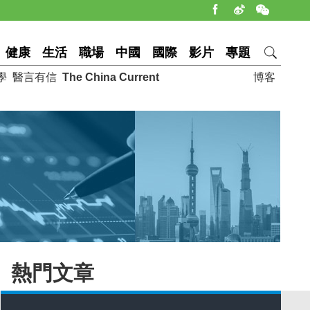
健康
生活
職場
中國
國際
影片
專題
學
醫言有信
The China Current
博客
熱門文章