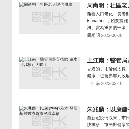
周尚明：社區老
隨着人口老化，長者對
tsunami），如
務」實為重要的一環
周尚明
2023-06-28
上江南：醫管局
香港的手術輪候太長
健康，也會影響到政府
上江南
2023-03-10
朱兆麟：以康健
自新冠疫情以來，市
快求診；市民對健康