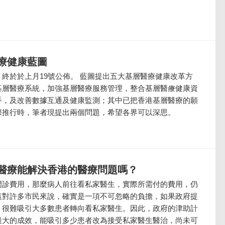
療健康藍圖
終於於上月19號公佈。 藍圖提出五大基層醫療健康改革方
基層醫療系統，加強基層醫療服務管理，整合基層醫療健康資
手，及改善數據互通及健康監測；其中已把香港基層醫療的願
際推行時，筆者現提出兩個問題，希望各界可以深思。
醫療能解決香港的醫療問題嗎？
門診費用，那麼病人前往看私家醫生，實際所需付的費用，仍
這對許多市民來說，確實是一項不可忽略的負擔，如果政府提
，很難吸引大多數患者轉向看私家醫生。因此，政府的津助計
最大的成效，能吸引多少患者改為接受私家醫生醫治，尚未可