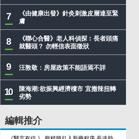
《由健康出發》針灸刺激皮層達至緊
7
膚
《聯心合醫》老人科偵探︰長者頭痛
8
就醫頭？ 勿輕信表面徵狀
9
汪敦敬：房屋政策不能語焉不詳
陳海潮:欲振興經濟樓市 宜撤辣扭轉
10
劣勢
編輯推介
《醫言有信 》 擬精簡引入新藥程序 長遠助