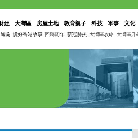
財經
大灣區
房屋土地
教育親子
科技
軍事
文化
通關
說好香港故事
回歸周年
新冠肺炎
大灣區攻略
大灣區升