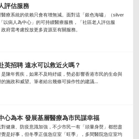
人評估服務
醫療系統的依賴只會有增無減。面對這「銀色海嘯」（silver
要實施「以病人為中心」的可持續醫療服務，「社區老人評估服
，政府需考慮投放更多資源至有關服務。
赴英招聘 遠水可以救近火嗎？
，是陳年舊疾，如果不及時紓緩，勢必影響香港市民的生命與
的施政和威望。筆者給出幾條可操作性的建議...
中心為本 發展基層醫療為市民謀幸福
民對健康、防疫意識加強，不少市民一有「頭暈身㷫」都想盡
警覺是好事，但冬季正值急症室「旺季」，多間醫院急症室均