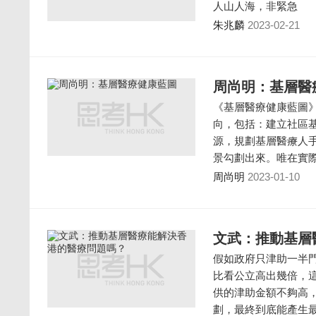
人山人海，非緊急
朱兆麟
2023-02-21
周尚明：基層醫
《基層醫療健康藍圖》
向，包括：建立社區
源，規劃基層醫療人
景勾劃出來。唯在實
周尚明
2023-01-10
文武：推動基層
假如政府只津助一半
比看公立高出幾倍，
供的津助金額不夠高
劃，最終到底能產生