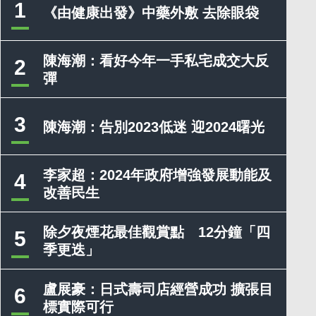
1
《由健康出發》中藥外敷 去除眼袋
陳海潮：看好今年一手私宅成交大反
2
彈
3
陳海潮：告別2023低迷 迎2024曙光
李家超：2024年政府增強發展動能及
4
改善民生
除夕夜煙花最佳觀賞點 12分鐘「四
5
季更迭」
盧展豪：日式壽司店經營成功 擴張目
6
標實際可行