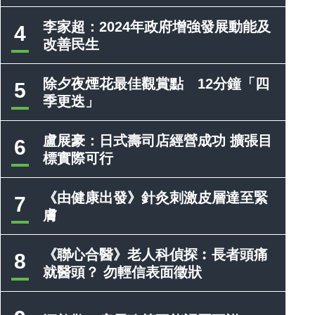
李家超：2024年政府增強發展動能及
4
改善民生
除夕夜煙花最佳觀賞點 12分鐘「四
5
季更迭」
盧展豪：日式壽司店經營成功 擴張目
6
標實際可行
《由健康出發》針灸刺激皮層達至緊
7
膚
《聯心合醫》老人科偵探︰長者頭痛
8
就醫頭？ 勿輕信表面徵狀