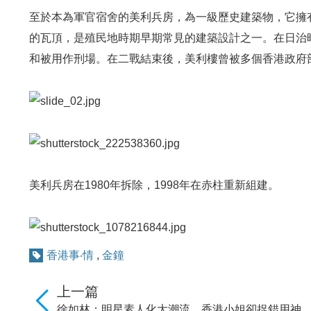
至於本為軍官宿舍的美利兵房，為一級歷史建築物，它擁
的瓦頂，是殖民地時期早期常見的建築設計之一。在日治
和被用作刑場。在二戰結束後，美利樓曾被多個香港政府
美利兵房在1980年拆除，1998年在赤柱重新組建。
香港事‧情
,
金鐘
上一篇
徐如林：明星素人化大潮流 香港小姐卻捉錯用神