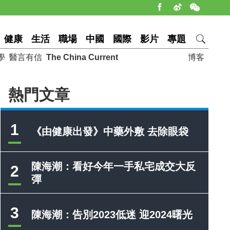
健康
生活
職場
中國
國際
影片
專題
學
醫言有信
The China Current
博客
熱門文章
1
《由健康出發》中藥外敷 去除眼袋
陳海潮：看好今年一手私宅成交大反
2
彈
3
陳海潮：告別2023低迷 迎2024曙光