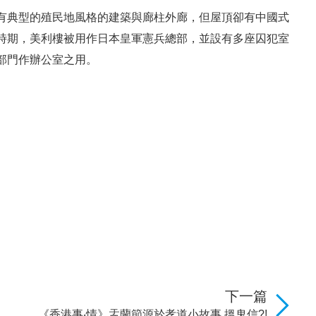
有典型的殖民地風格的建築與廊柱外廊，但屋頂卻有中國式
時期，美利樓被用作日本皇軍憲兵總部，並設有多座囚犯室
部門作辦公室之用。
下一篇
《香港事‧情》盂蘭節源於孝道小故事 搵鬼信?!