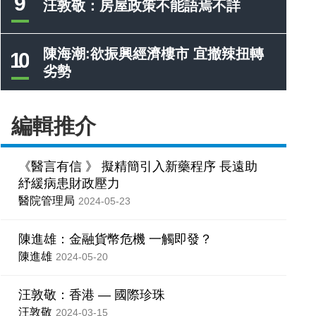
9
汪敦敬：房屋政策不能語焉不詳
陳海潮:欲振興經濟樓市 宜撤辣扭轉
10
劣勢
編輯推介
《醫言有信 》 擬精簡引入新藥程序 長遠助
紓緩病患財政壓力
醫院管理局
2024-05-23
陳進雄：金融貨幣危機 一觸即發？
陳進雄
2024-05-20
汪敦敬：香港 — 國際珍珠
汪敦敬
2024-03-15