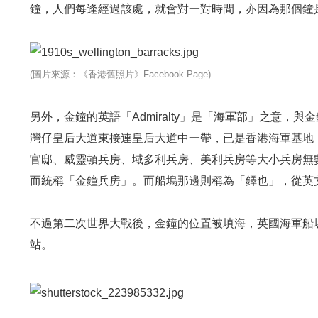
鐘，人們每逢經過該處，就會對一對時間，亦因為那個鐘
(圖片來源：《香港舊照片》Facebook Page)
另外，金鐘的英語「Admiralty」是「海軍部」之意
灣仔皇后大道東接連皇后大道中一帶，已是香港海軍基地
官邸、威靈頓兵房、域多利兵房、美利兵房等大小兵房無
而統稱「金鐘兵房」。而船塢那邊則稱為「鐸也」，從英文do
不過第二次世界大戰後，金鐘的位置被填海，英國海軍船
站。