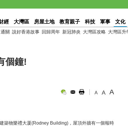
財經
大灣區
房屋土地
教育親子
科技
軍事
文化
通關
說好香港故事
回歸周年
新冠肺炎
大灣區攻略
大灣區升
有個鐘!
A
A
A
樂禮大厦(Rodney Building)，屋頂外牆有一個報時