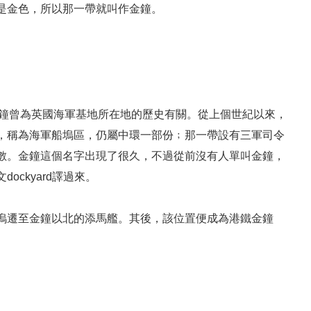
是金色，所以那一帶就叫作金鐘。
，與金鐘曾為英國海軍基地所在地的歷史有關。從上個世紀以來，
，稱為海軍船塢區，仍屬中環一部份﹔那一帶設有三軍司令
數。金鐘這個名字出現了很久，不過從前沒有人單叫金鐘，
ckyard譯過來。
塢遷至金鐘以北的添馬艦。其後，該位置便成為港鐵金鐘