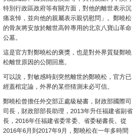
特別行政區政府等有關方面，對他的離世表示沉
痛哀悼，並向他的親屬表示親切慰問」。鄭曉松
的骨灰將安放於離世高幹專用的北京八寶山革命
公墓。
這是官方對鄭曉松的褒獎，也是對外界質疑鄭曉
松離世原因的公開回應。
可以說，對敏感時刻突然離世的鄭曉松，官方已
經蓋棺定論，外界的某些猜測未必可信。
鄭曉松曾擔任外交部正處級秘書，財政部國際司
司長，財政部部長助理，2013年升任福建省副省
長，2016年任福建省委常委、省委秘書長。從
2016年6月到2017年9月，鄭曉松在一年多時間