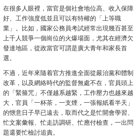
在很多人眼裡，當官是個社會地位高、收入保障
好、工作強度低並且可以有特權的「上等職
業」。比如，國家公務員考試經常出現幾百甚至
上千人競爭一個崗位的火爆場面，尤其在經濟欠
發達地區，從政當官可謂是廣大青年和家長首
選。
不過，近年來隨着官方推進全面從嚴治黨和體制
改革，以及網絡時代的監督無處不在，官員頭上
的「緊箍咒」不僅越系越緊，工作壓力也越來越
大，官員「一杯茶，一支煙，一張報紙看半天」
的愜意日子早已遠去，取而代之是忙開會學習、
忙文案彙報、忙走訪調研、忙應付檢查，一出問
題還要忙檢討追責。