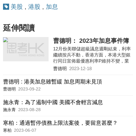
美股
,
港股
,
加息
延伸閱讀
曹德明： 2023年加息事件簿
12月份美聯儲超級議息週剛結束，利率
繼續按兵不動，香港方面，本港大型銀
行同日宣佈最優惠利率P維持不變，業
主供樓負擔未有再進一步增加，樓按市
曹德明
2023-12-18
場今年終可喘一口氣。
回
曹德明 : 港美加息雖暫緩 加息周期未見頂
曹德明
2023-09-22
施永青：為了遏制中國 美國不會輕言減息
施永青
2023-08-28
寒柏：通過暫停債務上限法案後，要留意甚麼？
寒柏
2023-06-07