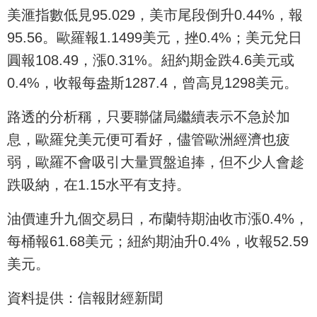
美滙指數低見95.029，美市尾段倒升0.44%，報
95.56。歐羅報1.1499美元，挫0.4%；美元兌日
圓報108.49，漲0.31%。紐約期金跌4.6美元或
0.4%，收報每盎斯1287.4，曾高見1298美元。
路透的分析稱，只要聯儲局繼續表示不急於加
息，歐羅兌美元便可看好，儘管歐洲經濟也疲
弱，歐羅不會吸引大量買盤追捧，但不少人會趁
跌吸納，在1.15水平有支持。
油價連升九個交易日，布蘭特期油收市漲0.4%，
每桶報61.68美元；紐約期油升0.4%，收報52.59
美元。
資料提供：信報財經新聞