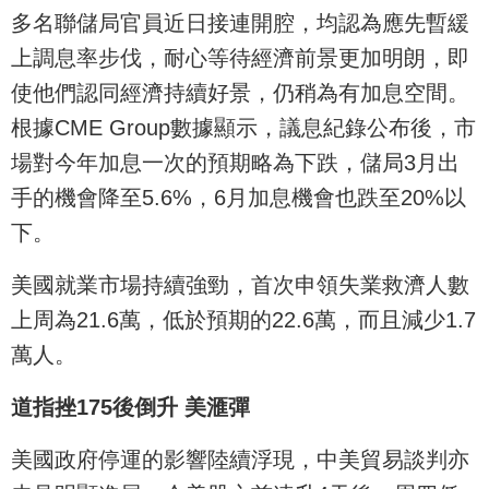
多名聯儲局官員近日接連開腔，均認為應先暫緩
上調息率步伐，耐心等待經濟前景更加明朗，即
使他們認同經濟持續好景，仍稍為有加息空間。
根據CME Group數據顯示，議息紀錄公布後，市
場對今年加息一次的預期略為下跌，儲局3月出
手的機會降至5.6%，6月加息機會也跌至20%以
下。
美國就業市場持續強勁，首次申領失業救濟人數
上周為21.6萬，低於預期的22.6萬，而且減少1.7
萬人。
道指挫175後倒升 美滙彈
美國政府停運的影響陸續浮現，中美貿易談判亦