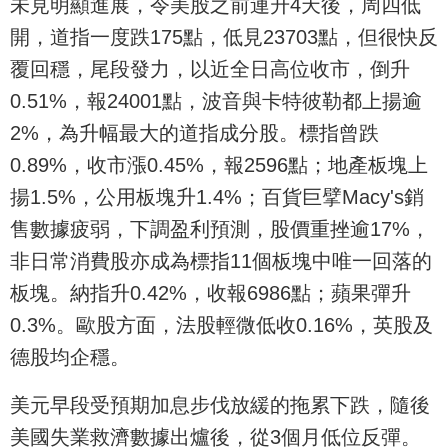
未見明顯進展，令美股之前連升4天後，周四低
開，道指一度跌175點，低見23703點，但很快反
覆回穩，尾段發力，以近全日高位收市，倒升
0.51%，報24001點，波音與卡特彼勒都上揚逾
2%，為升幅最大的道指成分股。標指曾跌
0.89%，收市漲0.45%，報2596點；地產板塊上
揚1.5%，公用板塊升1.4%；百貨巨擘Macy's銷
售數據疲弱，下調盈利預測，股價重挫逾17%，
非日常消費股亦成為標指11個板塊中唯一回落的
板塊。納指升0.42%，收報6986點；蘋果彈升
0.3%。歐股方面，法股輕微低收0.16%，英股及
德股均企穩。
美元早段受預期加息步伐放緩的拖累下跌，隨後
美國失業救濟數據出爐後，從3個月低位反彈。