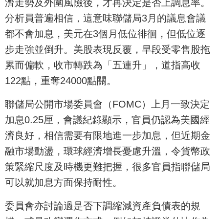
濟走勢及外圍風險後，才再決定是否上調息率。
分析員普遍相信，這意味聯儲局3月的議息會議
都不會加息，美元在3個月低位徘徊，但低位逐
步走強並倒升。美股表現反覆，早段受零售股拖
累而偏軟，收市轉跌為「五連升」，道指高收
122點，重奪24000點關。
聯儲局公開市場委員會（FOMC）上月一致決定
加息0.25厘，會議紀錄顯示，官員仍認為美國經
濟良好，相信需要有限地進一步加息，但近期金
融市場動盪，環球經濟增長憂慮升溫，令貨幣政
策緊縮尺度及時機更難把握，很多官員指聯儲局
可以就加息方面保持耐性。
委員會亦討論過是否下調縮減資產負債表的規