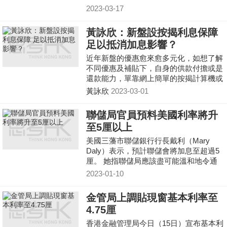
及富國銀行各存入50億美元，高盛及摩根
2023-03-17
士丹利各存入25億美
黃詠欣：新盤設按揭利息保障
足以抵消加息影響？
近年新盤的優惠愈來愈多元化，如想了解
不同優惠及補貼下，自身的供款付擔或是
還款能力，單靠網上簡單的按揭計算機或
未能全面反映實況，如需更精確計算，建
黃詠欣
2023-03-01
議找專業的按揭代理協助，便不用自已
「計到頭都大」。
聯儲局官員預料美國利率將升
至5厘以上
美國三藩市聯儲銀行行長戴利（Mary
Daly）表示，預計聯儲會將加息至超過5
厘。 她指聯儲局應該盡可能溫和地令通
脹下降，但絕對需要確保高通脹不會變得
2023-01-10
根深蒂固。戴利認為現
金管局上調貼現窗基本利率至
4.75厘
香港金融管理局今日（15日）宣布基本利