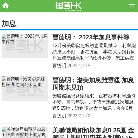
加息
曹德明： 2023年加息事件簿
12月份美聯儲超級議息週剛結束，利率繼
續按兵不動，香港方面，本港大型銀行同
日宣佈最優惠利率P維持不變，業主供樓
負擔未有再進一步增加，樓按市場今年終
曹德明
2023-12-18
可喘一口氣。 回
曹德明 : 港美加息雖暫緩 加息
周期未見頂
美聯儲議息會議結束，宣布基準利率維持
不變。自去年3月，聯儲局連續11次加息
達5.25厘，透過多次大手加息，今年6月
份美國消費者物價（CPI）指數一度回落
曹德明
2023-09-22
至3%，見逾2年的新低
美聯儲局如預期加息0.25厘 金
管局上調貼現窗基本利率0.25