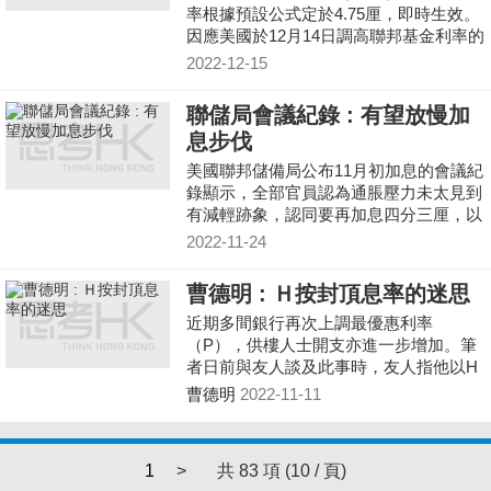
率根據預設公式定於4.75厘，即時生效。
因應美國於12月14日調高聯邦基金利率的
目標區間50基點，當前的美國聯邦基金利
2022-12-15
率目標區間的下限
聯儲局會議紀錄 : 有望放慢加
息步伐
美國聯邦儲備局公布11月初加息的會議紀
錄顯示，全部官員認為通脹壓力未太見到
有減輕跡象，認同要再加息四分三厘，以
致貨幣政策更步向「足夠限制性」水平，
2022-11-24
紓緩供需失衡情
曹德明 : Ｈ按封頂息率的迷思
近期多間銀行再次上調最優惠利率
（P），供樓人士開支亦進一步增加。筆
者日前與友人談及此事時，友人指他以H
按供樓，而H按設有封頂息率，未會影響
曹德明
2022-11-11
其供款開支。這讓筆者有所
1
>
共 83 項 (10 / 頁)