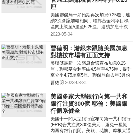
厘
美國聯儲局一如預期再次加息0.25厘，連
續3次會議加幅相同，聯邦基金利率目標
區間上調至5厘至5.25厘。連續加息十次
後暗示可能暫停加息行動。 道瓊斯工業
2023-05-04
平均指數收巿報33414
曹德明 : 港銀未跟隨美國加息
對樓按市場有正面支持
美聯儲最新一次議息會議宣布加息0.25
厘，聯邦基金利率由4.5厘至4.75厘，提升
至介乎4.75厘至5厘。聯儲局自去年3月份
開始已連續9次加息，至今合共加息4.75
曹德明
2023-03-31
厘。 去年聯儲局
美國多家大型銀行向第一共和
銀行注資300億 耶倫：美國銀
行體系健全
美國十一間大型銀行宣布向第一共和銀行
(FRB)合共注資300億美元，避免一星期
內再有銀行倒閉。美銀、花旗、摩根大通