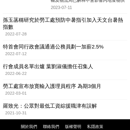
輸及物流局已解釋不會影響內地食物供
港，港府希望盡快重開，而內地當局亦
2023-07-11
積極處理，初步了解需要用一個月處
理，有最新消息會第一時間通知市民。
孫玉菡稱研究於勞工處預防中暑指引加入天文台暑熱
指數
2022-07-28
特首會同行政會議通過公務員劃一加薪2.5%
2022-07-12
行會成員名單出爐 葉劉淑儀擔任召集人
2022-06-22
勞工處宣布放寛輸入護理員程序 為期3個月
2022-03-01
羅致光：公眾對最低工資綜援職津有誤解
2021-10-31
關於我們
聯絡我們
版權聲明
私隱政策