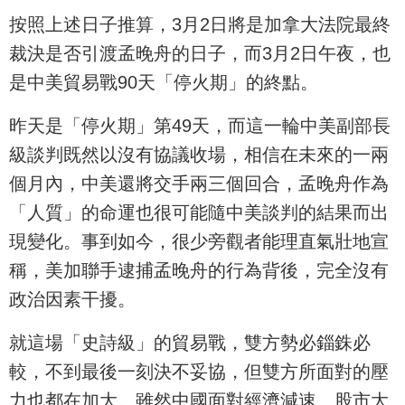
按照上述日子推算，3月2日將是加拿大法院最終
裁決是否引渡孟晚舟的日子，而3月2日午夜，也
是中美貿易戰90天「停火期」的終點。
昨天是「停火期」第49天，而這一輪中美副部長
級談判既然以沒有協議收場，相信在未來的一兩
個月內，中美還將交手兩三個回合，孟晚舟作為
「人質」的命運也很可能隨中美談判的結果而出
現變化。事到如今，很少旁觀者能理直氣壯地宣
稱，美加聯手逮捕孟晚舟的行為背後，完全沒有
政治因素干擾。
就這場「史詩級」的貿易戰，雙方勢必錙銖必
較，不到最後一刻決不妥協，但雙方所面對的壓
力也都在加大。雖然中國面對經濟減速、股市大