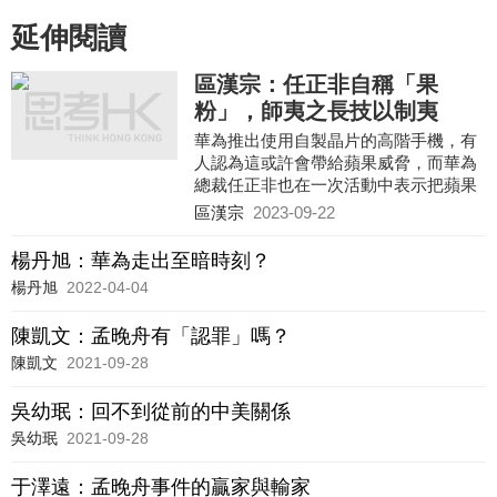
延伸閱讀
區漢宗：任正非自稱「果
粉」，師夷之長技以制夷
華為推出使用自製晶片的高階手機，有
人認為這或許會帶給蘋果威脅，而華為
總裁任正非也在一次活動中表示把蘋果
視為「老師」、「說我是果粉也不為
區漢宗
2023-09-22
過」 。
楊丹旭：華為走出至暗時刻？
楊丹旭
2022-04-04
陳凱文：孟晚舟有「認罪」嗎？
陳凱文
2021-09-28
吳幼珉：回不到從前的中美關係
吳幼珉
2021-09-28
于澤遠：孟晚舟事件的贏家與輸家