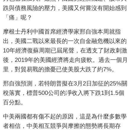
跌與債務風險的壓力，美國又何嘗沒有開始感到
「痛」呢？
摩根士丹利中國首席經濟學家邢自強本周就指
出，美國二戰以來最長的一次自金融危機以來的
10年經濟復蘇周期已屆尾聲，在透支了財政刺激
後，2019年的美國經濟將走向疲軟。過去一個月
里，對貿易戰的擔憂已使美股大跌了約7%。
邢自強預測，若特朗普擬在3月2日加征的25%關
稅落實，標普500公司的凈收入將下跌1到1.5個
百分點。
中美兩國都有傷不起的原因，這是為什麼多數學
者相信，中美相互競爭與摩擦的態勢將長期存