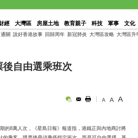
財經
大灣區
房屋土地
教育親子
科技
軍事
文化
通關
說好香港故事
回歸周年
新冠肺炎
大灣區攻略
大灣區升
票後自由選乘班次
A
A
A
預期的8萬人次，《星島日報》報道指，港鐵正與內地商討將
站的乘客，購票後毋須乘搭指定班次，而是可自由選擇，甚