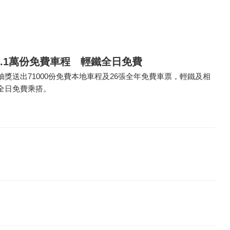
.1萬份免費車程 輕鐵全日免費
獎送出71000份免費本地車程及26張全年免費車票，輕鐵及相
全日免費乘搭。