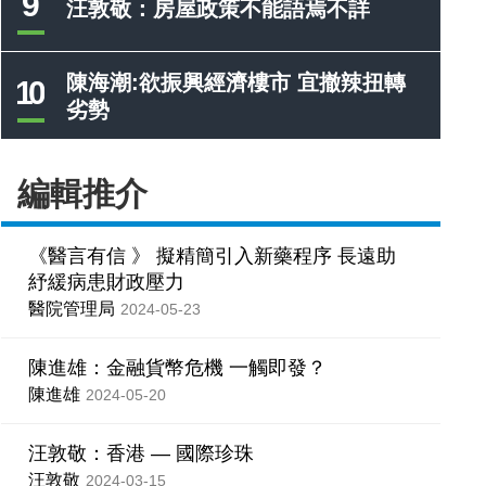
9
汪敦敬：房屋政策不能語焉不詳
陳海潮:欲振興經濟樓市 宜撤辣扭轉
10
劣勢
編輯推介
《醫言有信 》 擬精簡引入新藥程序 長遠助
紓緩病患財政壓力
醫院管理局
2024-05-23
陳進雄：金融貨幣危機 一觸即發？
陳進雄
2024-05-20
汪敦敬：香港 — 國際珍珠
汪敦敬
2024-03-15