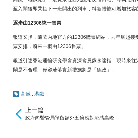
至入閘後即乘搭下一班開出的列車，料新措施可增加旅客
逐步由12306統一售票
報道又指，隨著內地官方的12306購票網站，去年底起
票安排，將來一概由12306售票。
報道引述香港運輸研究學會資深會員熊永達指，現時來往
閘是不合理，形容若落實新措施將是「德政」。
高鐵
,
港鐵
上一篇
政府向醫管局預留額外五億應對流感高峰