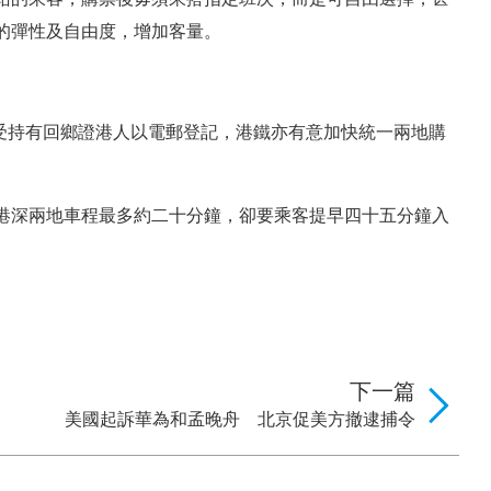
的彈性及自由度，增加客量。
接受持有回鄉證港人以電郵登記，港鐵亦有意加快統一兩地購
港深兩地車程最多約二十分鐘，卻要乘客提早四十五分鐘入
下一篇
美國起訴華為和孟晚舟 北京促美方撤逮捕令