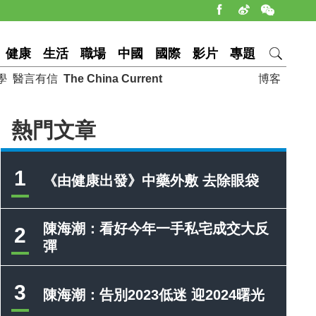
健康
生活
職場
中國
國際
影片
專題
學
醫言有信
The China Current
博客
熱門文章
1
《由健康出發》中藥外敷 去除眼袋
陳海潮：看好今年一手私宅成交大反
2
彈
3
陳海潮：告別2023低迷 迎2024曙光