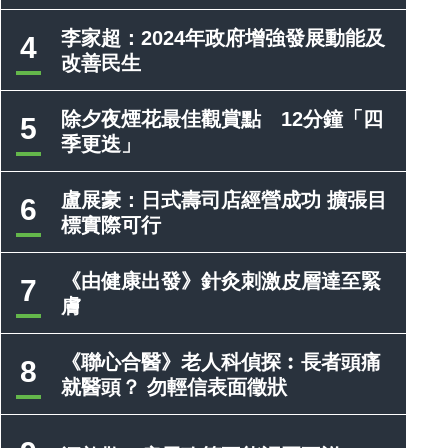
李家超：2024年政府增強發展動能及
4
改善民生
除夕夜煙花最佳觀賞點 12分鐘「四
5
季更迭」
盧展豪：日式壽司店經營成功 擴張目
6
標實際可行
《由健康出發》針灸刺激皮層達至緊
7
膚
《聯心合醫》老人科偵探︰長者頭痛
8
就醫頭？ 勿輕信表面徵狀